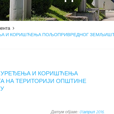
мента
ЊА И КОРИШЋЕЊА ПОЉОПРИВРЕДНОГ ЗЕМЉИШТА
, УРЕЂЕЊА И КОРИШЋЕЊА
 НА ТЕРИТОРИЈИ ОПШТИНЕ
НУ
Датум објаве:
01.април 2016.