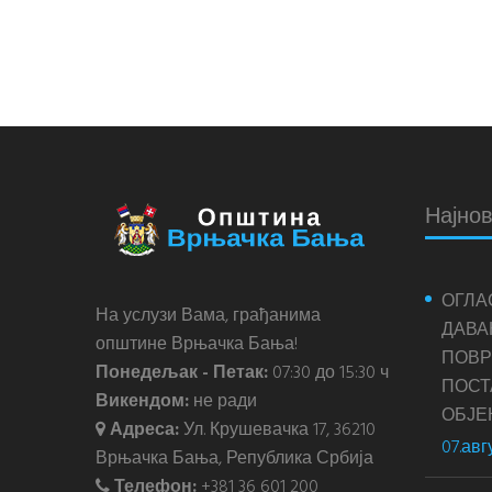
Најнов
ОГЛА
На услузи Вама, грађанима
ДАВА
општине Врњачка Бања!
ПОВР
Понедељак - Петак:
07:30 до 15:30 ч
ПОС
Викендом:
не ради
ОБЈЕ
Адреса:
Ул. Крушевачка 17, 36210
07.авг
Врњачка Бања, Република Србија
Телефон:
+381 36 601 200