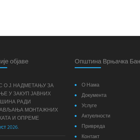
ије објаве
Општина Врњачка Ба
О Нама
С О Ј. НАДМЕТАЊУ ЗА
ЊЕ У ЗАКУП ЈАВНИХ
Документа
ШИНА РАДИ
Услуге
ТАВЉАЊА МОНТАЖНИХ
Актуелности
КАТА И ОПРЕМЕ
Привреда
уст 2026.
Контакт