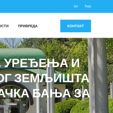
lat
ћир
ОСТИ
ПРИВРЕДА
КОНТАКТ
 УРЕЂЕЊА И
ОГ ЗЕМЉИШТА
АЧКА БАЊА ЗА