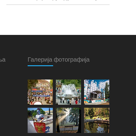
ња
Галерија фотографија