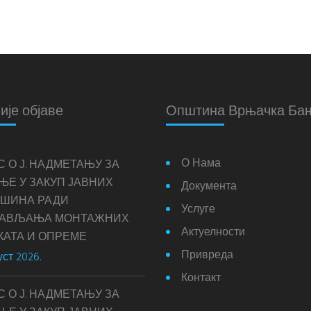
ије објаве
Општина Врњачка Ба
О Нама
С О Ј. НАДМЕТАЊУ ЗА
ЊЕ У ЗАКУП ЈАВНИХ
Документа
ШИНА РАДИ
Услуге
ТАВЉАЊА МОНТАЖНИХ
Актуелности
КАТА И ОПРЕМЕ
Привреда
уст 2026.
Контакт
С О Ј. НАДМЕТАЊУ ЗА