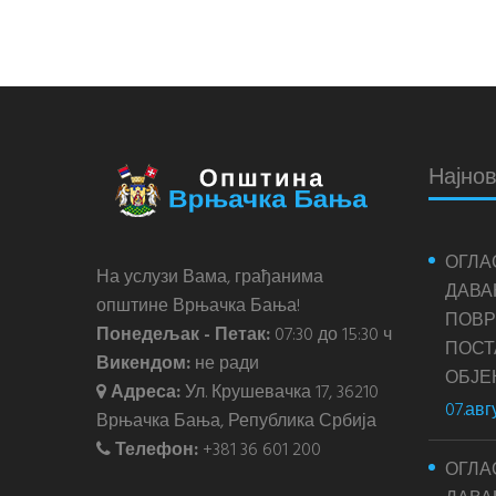
Најнов
ОГЛА
На услузи Вама, грађанима
ДАВА
општине Врњачка Бања!
ПОВР
Понедељак - Петак:
07:30 до 15:30 ч
ПОС
Викендом:
не ради
ОБЈЕ
Адреса:
Ул. Крушевачка 17, 36210
07.авг
Врњачка Бања, Република Србија
Телефон:
+381 36 601 200
ОГЛА