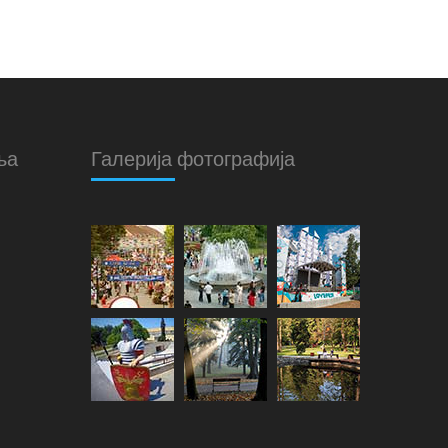
ња
Галерија фотографија