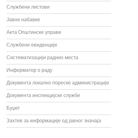
Службени листови
Јавне набавке
Акта Општинске управе
Службене евиденције
Систематизацији радних места
Информатор о раду
Документа локално пореске администрације
Документа инспекцијске службе
Буџет
Захтев за информације од јавног значаја