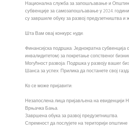
Национална служба за запошљавање и Општина
субвенције за самозапошљавање у 2024. години. 
су завршиле обуку за развој предузетништва и 
Шта Вам овај конкурс нуди:
Финансијска подршка: Једнократна субвенција од
инвалидитетом) за покретање сопственог бизнис
Могућност развоја: Подршка у развоју вашег би
Шанса за успех: Прилика да постанете свој газд
Ко се може пријавити:
Незапослена лица пријављена на евиденцији 
Врњачка Бања.
Завршена обука за развој предузетништва.
Спремност да послујете на територији општине