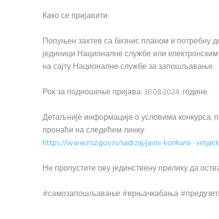
Како се пријавити:
Попуњен захтев са бизнис планом и потребну д
јединици Националне службе или електронским 
на сајту Националне службе за запошљавање.
Рок за подношење пријава: 30.08.2024. године.
Детаљније информације о условима конкурса, п
пронаћи на следећем линку:
https://www.nsz.gov.rs/sadrzaj/javni-konkursi--vrnjac
Не пропустите ову јединствену прилику да оств
#самозапошљавање #врњачкабања #предузет