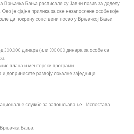
 Врњачка Бања расписале су Јавни позив за доделу
Ово је сјајна прилика за све незапослене особе које
желе да покрену сопствени посао у Врњачкој Бањи.
 300.000 динара (или 330.000 динара за особе са
а.
знис плана и менторски програми.
а и допринесете развоју локалне заједнице.
Националне службе за запошљавање - Испостава
 Врњачка Бања.