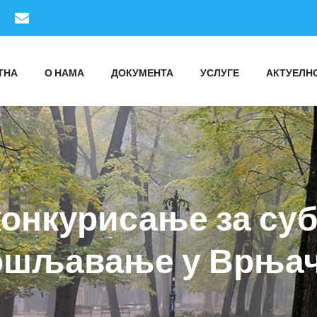
ТНА
О НАМА
ДОКУМЕНТА
УСЛУГЕ
АКТУЕЛН
конкурисање за суб
ошљавање у Врњач