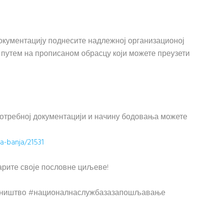
окументацију поднесите надлежној организационој
путем на прописаном обрасцу који можете преузети
отребној документацији и начину бодовања можете
ka-banja/21531
арите своје пословне циљеве!
ништво #националнаслужбазазапошљавање