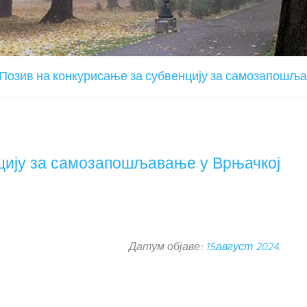
Позив на конкурисање за субвенцију за самозапошљ
цију за самозапошљавање у Врњачкој
Датум објаве:
15.август 2024.