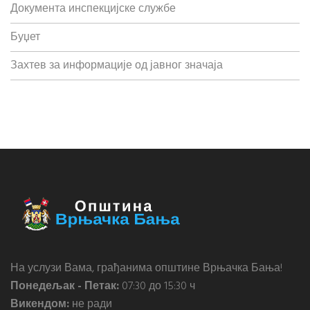
Документа инспекцијске службе
Буџет
Захтев за информације од јавног значаја
На услузи Вама, грађанима општине Врњачка Бања!
Понедељак - Петак:
07:30 до 15:30 ч
Викендом:
не ради