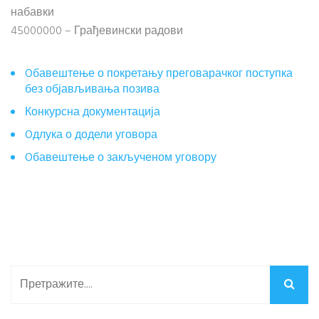
набавки
45000000 – Грађевински радови
Oбавештење о покретању преговарачког поступка
без објављивања позива
Конкурсна документација
Oдлука о додели уговора
Oбавештење о закљученом уговору