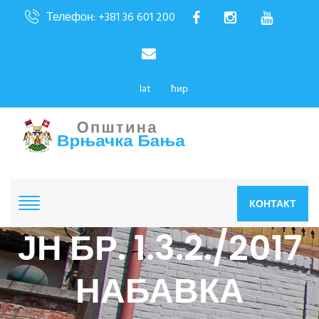
Телефон: +381 36 601 200
lat
ћир
КОНТАКТ
ЈН БР. 1.3.2./2017
НАБАВКА