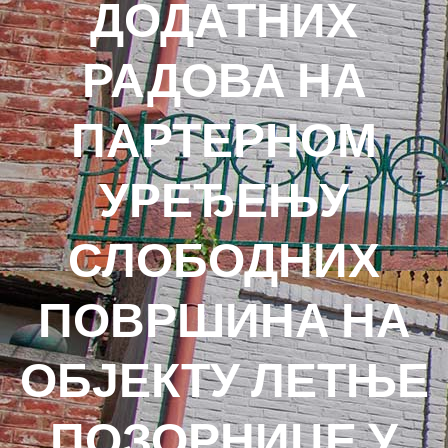
ДОДАТНИХ
РАДОВА НА
ПАРТЕРНОМ
УРЕЂЕЊУ
СЛОБОДНИХ
ПОВРШИНА НА
ОБЈЕКТУ ЛЕТЊЕ
ПОЗОРНИЦЕ У