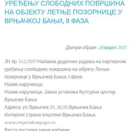
УРЕЂЕЊУ СЛОБОДНИХ ПОВРШИНА
НА ОБЈЕКТУ ЛЕТЊЕ ПОЗОРНИЦЕ У
ВРЊАЧКОЈ БАЊИ, II ФАЗА
Датум објаве:
28.март 2017.
ЈН бр. 1.3.2./2017 Набавка додатних радова на партерном
уређењу слободних површина на објекту Летње
позорнице у Врњачкој Бањи, II фаза
Назив наручиоца:
Назив наручиоца: Јавна установа Културни центар
Врњачке Бање
Адреса: ул. Врњачка 20, 36210 Врњачка Бања
Интернет страна општине Врњачка Бања:
www.vrnjackabanja.gov.rs
Врста поступка јавне набавке: