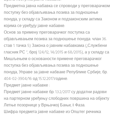
Предметна јавна набавка се спроводи у преговарачком
поступку без објављивања позива за подношење
понуда, у складу са Законом и подзаконским актима
којима се уређују јавне набавке.
Основ за примену преговарачког поступка са
објављивањем позива за подношење понуда: члан 36.
став 1. тачка 5) Закона о јавним набавкама („Службени
гласник РС “, број 124/12, 14/2015 и 68/2015), а у складу са
Мишљењем о основаности примене преговарачког
поступка без објављивања позива за подношење
понуда, Управе за јавне набваке Републике Србије, бр.
404-02-3904/16 од 15.12.2017.године.
Предмет јавне набавке :
Предмет јавне набавке бр. 1.3.2/2017 су додатни радови
на партерном уређењу слободних површина на објекту
Летње позорнице у Врњачкој Бањи, II Фаза.
Шифра предмета јавне набавке из Општег речника