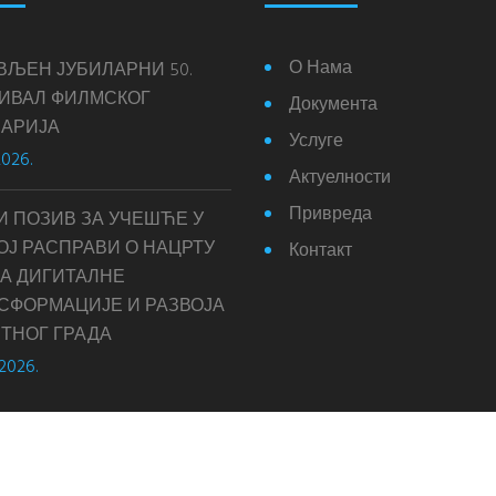
О Нама
ВЉЕН ЈУБИЛАРНИ 50.
ИВАЛ ФИЛМСКОГ
Документа
АРИЈА
Услуге
2026.
Актуелности
Привреда
И ПОЗИВ ЗА УЧЕШЋЕ У
ОЈ РАСПРАВИ О НАЦРТУ
Контакт
А ДИГИТАЛНЕ
СФОРМАЦИЈЕ И РАЗВОЈА
ТНОГ ГРАДА
 2026.