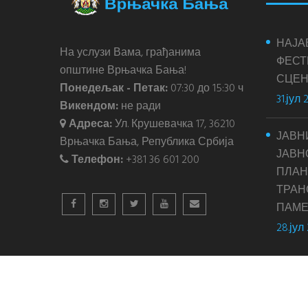
НАЈА
На услузи Вама, грађанима
ФЕСТ
општине Врњачка Бања!
СЦЕН
Понедељак - Петак:
07:30 до 15:30 ч
31.јул 
Викендом:
не ради
Адреса:
Ул. Крушевачка 17, 36210
ЈАВН
Врњачка Бања, Република Србија
ЈАВН
Телефон:
+381 36 601 200
ПЛАН
ТРАН
ПАМЕ
28.јул
Copyright © 2018. - 2026.
Општина Врњачка Бања