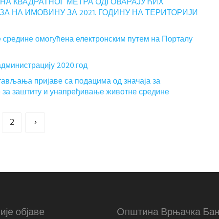
А КВАДРАТНОГ МЕТРА ОДГОВАРАЈУЋИХ
 НА ИМОВИНУ ЗА 2021. ГОДИНУ НА ТЕРИТОРИЈИ
 средине омогућена електронским путем на Порталу
администрацију 2020.год
тављања пријаве са подацима од значаја за
е за заштиту и унапређивање животне средине
2
›
ије објаве
Општина Врњачка Ба