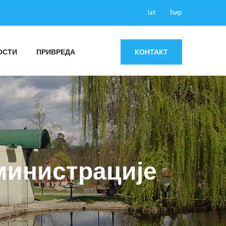
lat
ћир
ОСТИ
ПРИВРЕДА
КОНТАКТ
министрације