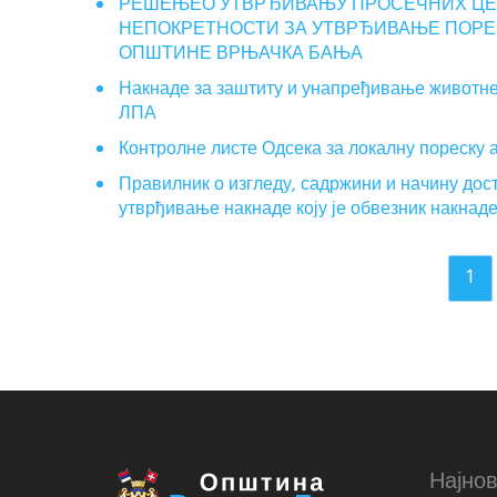
РЕШЕЊЕО УТВРЂИВАЊУ ПРОСЕЧНИХ ЦЕН
НЕПОКРЕТНОСТИ ЗА УТВРЂИВАЊЕ ПОРЕЗА
ОПШТИНЕ ВРЊАЧКА БАЊА
Накнаде за заштиту и унапређивање животне
ЛПА
Контролне листе Одсека за локалну пореску 
Правилник о изгледу, садржини и начину дос
утврђивање накнаде коју је обвезник накнад
1
Најнов