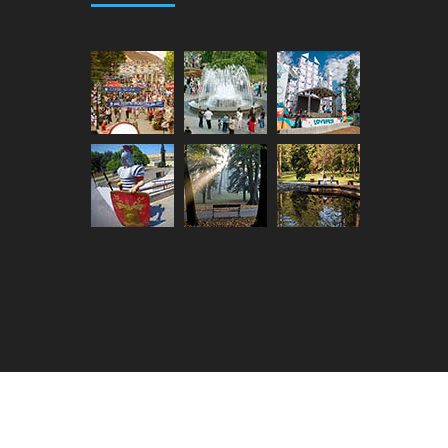
Мапа сајта
Login