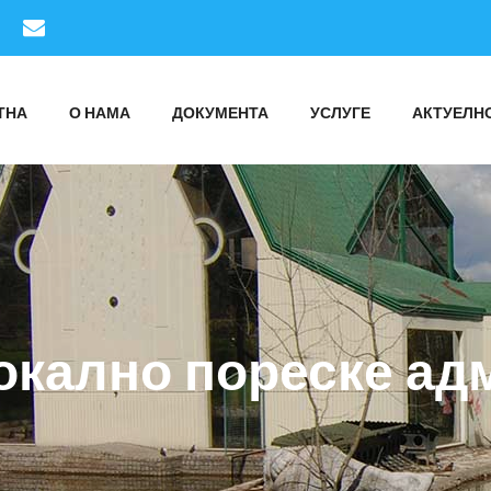
ТНА
О НАМА
ДОКУМЕНТА
УСЛУГЕ
АКТУЕЛН
окално пореске ад