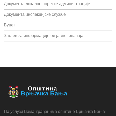
Документа локално пореске администрације
Документа инспекцијске службе
Буџет
Захтев за информације од јавног значаја
На услузи Вама, грађанима општине Врњачка Бања!