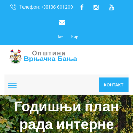
Телефон: +381 36 601 200
lat
ћир
КОНТАКТ
Годишњи план
рада интерне