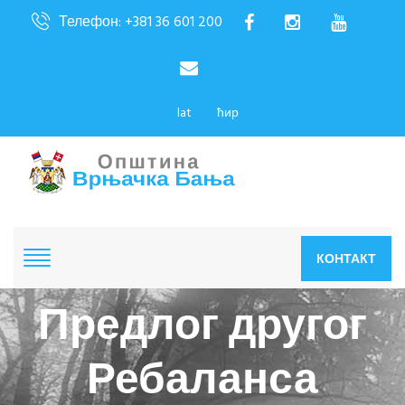
Телефон: +381 36 601 200
lat
ћир
КОНТАКТ
Предлог другог
Ребаланса