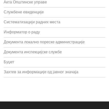
Акта Општинске управе
Службене евиденције
Систематизацији радних места
Информатор о раду
Документа локално пореске администрације
Документа инспекцијске службе
Буџет
Захтев за информације од јавног значаја