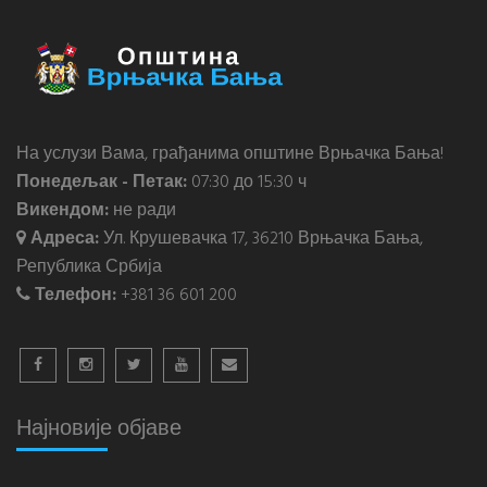
На услузи Вама, грађанима општине Врњачка Бања!
Понедељак - Петак:
07:30 до 15:30 ч
Викендом:
не ради
Адреса:
Ул. Крушевачка 17, 36210 Врњачка Бања,
Република Србија
Телефон:
+381 36 601 200
Најновије објаве