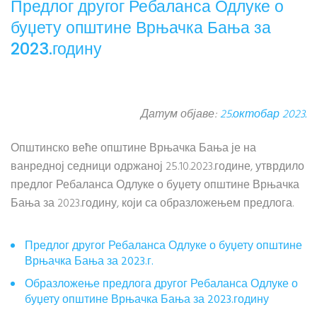
Предлог другог Ребаланса Одлуке о
буџету општине Врњачка Бања за
2023.годину
Датум објаве:
25.октобар 2023.
Општинско веће општине Врњачка Бања је на
ванредној седници одржаној 25.10.2023.године, утврдило
предлог Ребаланса Одлуке о буџету општине Врњачка
Бања за 2023.годину, који са образложењем предлога.
Предлог другог Ребаланса Одлуке о буџету општине
Врњачка Бања за 2023.г.
Образложење предлога другог Ребаланса Одлуке о
буџету општине Врњачка Бања за 2023.годину