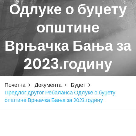
Одлуке о буџету
општине
Врњачка Бања за
2023.годину
Почетна
Документа
Буџет
Предлог другог Ребаланса Одлуке о буџету
општине Врњачка Бања за 2023.годину