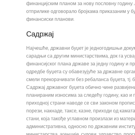
финанцијским планом за нову пословну годину.
отприлике одговорало бројкама приказаним у бу
финансиски планови.
Садржај
Најчешће, државни буџет је једногодишњи доку
сарадњи са другим министарствима, док га усвај
финансијског плана државе за једну годину и пр
одредбе буџета су обавезујуће за државне орга
смели прекорачивати без ребаланса буџета, тј. б
Садржај државног буџета обично чине развијени
планираним износима за следећу годину, као и
приходној страни наводе се сви законом пропис
порези, накнаде, таксе, казне, приходи од кама
стани, која такође углавном произлази из матери
административна, односно по државним институ
министарства, агенције, судови, здравство, прос