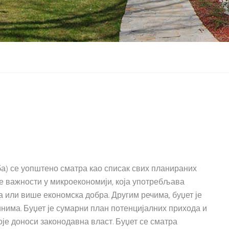
рба) се уопштено сматра као списак свих планираних
не важности у микроекономији, која употребљава
а или више економска добра. Другим речима, буџет је
има. Буџет је сумарни план потенцијалних прихода и
које доноси законодавна власт. Буџет се сматра