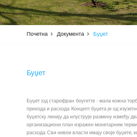
Почетна
Документа
Буџет
Буџет
Буџет (од старофран. боугетте - мала кожна то
прихода и расхода. Концепт буџета је од изузет
буџетску линију да илуструје размену између дв
организациони план изражен монетарним термин
расхода. Сви нивои власти имају своје буџете, 