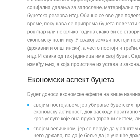
социјална давања за запослене, материјални тро
буџетска резерва итд). Обично се ове две подел
време, покушава се припрема буџета повезати
рок (пар или неколико година), како би се ство
економску политику. У свакој земљи постоји не
(државни и општински), а често постоји и трећи,
итд). И свака од тих јединица има свој буџет. 
између њих, а која проистиче из устава и закона.
Економски аспект буџета
Буџет доноси економске ефекте на више начина
својим постојањем, јер убирање буџетских п
економску активност, док расходи позитивно 
кроз услуге које она пружа (правни систем, ли
својом величином, јер се верује да у општем
него држава, па да је боље да је учешће д