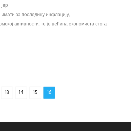
 јер
имати за последицу инфлацију,
ској активности, те је већина економиста стога
13
14
15
16