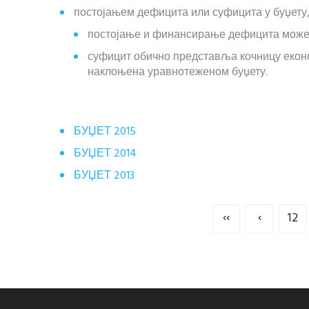
постојањем дефицита или суфицита у буџету,
постојање и финансирање дефицита може 
суфицит обично представља кочницу економ
наклоњена уравнотеженом буџету.
БУЏЕТ 2015
БУЏЕТ 2014
БУЏЕТ 2013
‹‹
‹
12