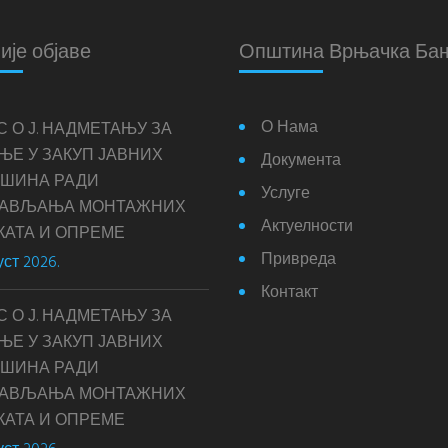
ије објаве
Општина Врњачка Ба
О Нама
С О Ј. НАДМЕТАЊУ ЗА
ЊЕ У ЗАКУП ЈАВНИХ
Документа
ШИНА РАДИ
Услуге
ТАВЉАЊА МОНТАЖНИХ
Актуелности
КАТА И ОПРЕМЕ
Привреда
уст 2026.
Контакт
С О Ј. НАДМЕТАЊУ ЗА
ЊЕ У ЗАКУП ЈАВНИХ
ШИНА РАДИ
ТАВЉАЊА МОНТАЖНИХ
КАТА И ОПРЕМЕ