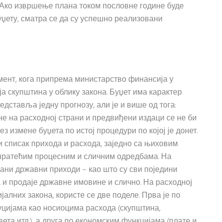
 Ако извршење плана током пословне године буде
џету, сматра се да су успешно реализовани
мент, кога припрема министарство финансија у
а скупштина у облику закона. Буџет има карактер
едставља једну прогнозу, али је и више од тога:
не на расходној страни и предвиђени издаци се не би
ез измене буџета по истој процедури по којој је донет.
 списак прихода и расхода, заједно са њиховим
 пратећим процесним и сличним одредбама. На
ани државни приходи – као што су сви поједини
та и продаје државне имовине и слично. На расходној
јалних закона, користе се две поделе. Прва је по
цијама као носиоцима расхода (скупштина,
вета итд.), а друга по економским функцијама (плате и