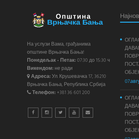
Најнов
ОГЛА
На услузи Вама, грађанима
ДАВА
општине Врњачка Бања!
ПОВР
Понедељак - Петак:
07:30 до 15:30 ч
ПОС
Викендом:
не ради
ОБЈЕ
Адреса:
Ул. Крушевачка 17, 36210
07.авг
Врњачка Бања, Република Србија
Телефон:
+381 36 601 200
ОГЛА
ДАВА
ПОВР
ПОС
ОБЈЕ