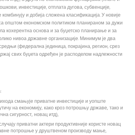
шкови, инвестиције, отплата дугова, субвенције,
е комбинују и добија сложена класификација. У новије
 са општом економском политиком планираном за дужи
рила кохерентна основа и за буџетско планирање и за
колико нивоа државне организације. Минимум је два
 средњи (федерална јединица, покрајина, регион, срез
Садржај свих буџета одређен је расподелом надлежности
:
рихода смањује приватне инвестиције и уопште
утичу на економију, како кроз потрошњу државе, тако и
чна сигурност, новац итд),
 случају приватни актери продуктивније користе новац
ржавне потрошње у друштвеном производу мање,