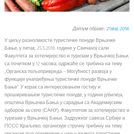
Датум објаве:
21.мај 2018.
У циљу разноликости туристичке понуде Врњачке
Бање, у петак, 25.5.2018. године у Свечаној сали
Факултета за хотелијерство и туризам у Врњачкој Бањи,
са почетком у 12 часова, одржаће се трибина на тему
„Органска пољопривреда – Могућност развоја у
функцији унапређења туристичке понуде Врњачке
Бање“. У корак са интересовањем гостију и
проширивањем туристичке понуде, у години јубилеја,
општина Врњачка Бања у сарадњи са Академијским
одбором за село (САНУ), Факултетом за хотелијерство и
туризам у Врњачкој Бањи, Задружног савеза Србије и
ПССС Краљево, организује стручну трибину на тему
органске пољопривреде у циљу развоја туристичке