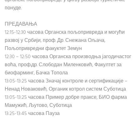
понуде.
ПРЕДАВАЊА
12:15-12:30 часова Органска пољопривреда и могући
развој у Србији, проф. Др. Снежана Ољача,
Пољопривредни факуктет Земун
12:30 – 12:50 часова Органска производња јагодичастог
воћа, проф.др. Слободан Миленковић, Факултет за
биофарминг, Бачка Топола
13:05-13:25 часова Значај контроле и сертификације –
Ненад Новаковић, Органик котрол систем Суботица
13:05-13:25 часова Пример добре праксе, БИО фарма
Мамужић, Љутово, Суботица
13:25-13:45 часова Пауза