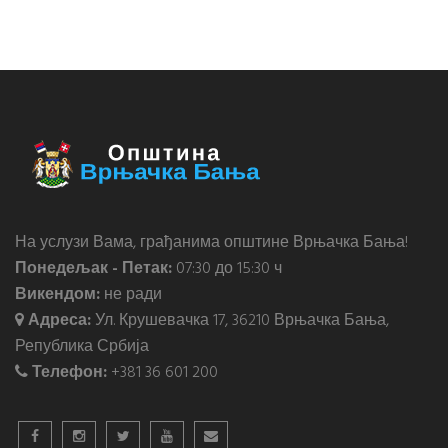
На услузи Вама, грађанима општине Врњачка Бања!
Понедељак - Петак:
07:30 до 15:30 ч
Викендом:
не ради
Адреса:
Ул. Крушевачка 17, 36210 Врњачка Бања,
Република Србија
Телефон:
+381 36 601 200