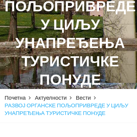
ПОЉОПРИВРЕДЕ
У ЦИЉУ
УНАПРЕЂЕЊА
ТУРИСТИЧКЕ
ПОНУДЕ
Почетна
Актуелности
Вести
РАЗВОЈ ОРГАНСКЕ ПОЉОПРИВРЕДЕ У ЦИЉУ
УНАПРЕЂЕЊА ТУРИСТИЧКЕ ПОНУДЕ