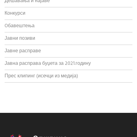
Дешавања и најаве
Конкурси
Oбавештења
Јавни позиви
Јавне расправе
Јавна расправа буџета за 2021.годину
Прес клипинг (исечци из медија)