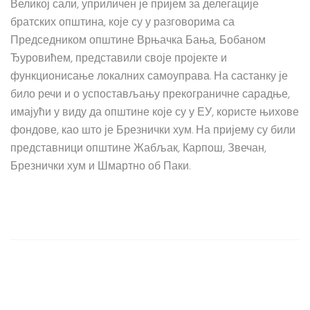
Великој сали, уприличен је пријем за делегације
братских општина, које су у разговорима са
Председником општине Врњачка Бања, Бобаном
Ђуровићем, представили своје пројекте и
функционисање локалних самоуправа. На састанку је
било речи и о успостављању прекограничне сарадње,
имајући у виду да општине које су у ЕУ, користе њихове
фондове, као што је Брезнички хум. На пријему су били
представници општине Жабљак, Карпош, Звечан,
Брезнички хум и Шмартно об Паки.