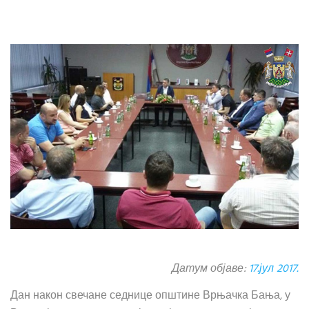
Датум објаве:
17.јул 2017.
Дан након свечане седнице општине Врњачка Бања, у