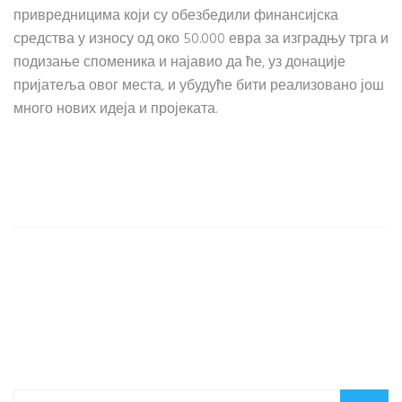
привредницима који су обезбедили финансијска
средства у износу од око 50.000 евра за изградњу трга и
подизање споменика и најавио да ће, уз донације
пријатеља овог места, и убудуће бити реализовано још
много нових идеја и пројеката.