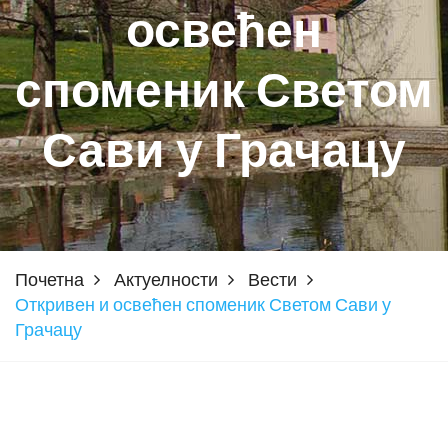
освећен
споменик Светом
Сави у Грачацу
Почетна
Актуелности
Вести
Откривен и освећен споменик Светом Сави у
Грачацу