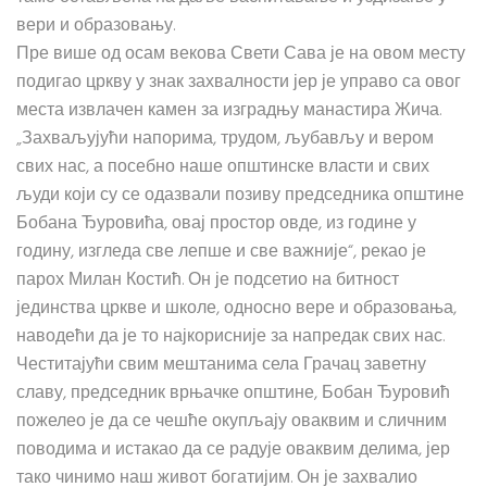
вери и образовању.
Пре више од осам векова Свети Сава је на овом месту
подигао цркву у знак захвалности јер је управо са овог
места извлачен камен за изградњу манастира Жича.
„Захваљујући напорима, трудом, љубављу и вером
свих нас, а посебно наше општинске власти и свих
људи који су се одазвали позиву председника општине
Бобана Ђуровића, овај простор овде, из године у
годину, изгледа све лепше и све важније“, рекао је
парох Милан Костић. Он је подсетио на битност
јединства цркве и школе, односно вере и образовања,
наводећи да је то најкорисније за напредак свих нас.
Честитајући свим мештанима села Грачац заветну
славу, председник врњачке општине, Бобан Ђуровић
пожелео је да се чешће окупљају оваквим и сличним
поводима и истакао да се радује оваквим делима, јер
тако чинимо наш живот богатијим. Он је захвалио