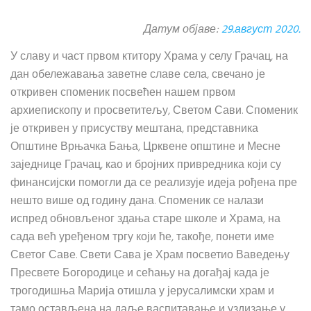
Датум објаве:
29.август 2020.
У славу и част првом ктитору Храма у селу Грачац, на
дан обележавања заветне славе села, свечано је
откривен споменик посвећен нашем првом
архиепископу и просветитељу, Светом Сави. Споменик
је откривен у присуству мештана, представника
Општине Врњачка Бања, Црквене општине и Месне
заједнице Грачац, као и бројних привредника који су
финансијски помогли да се реализује идеја рођена пре
нешто више од годину дана. Споменик се налази
испред обновљеног здања старе школе и Храма, на
сада већ уређеном тргу који ће, такође, понети име
Светог Саве. Свети Сава је Храм посветио Ваведењу
Пресвете Богородице и сећању на догађај када је
трогодишња Марија отишла у јерусалимски храм и
тамо остављена на даље васпитавање и уздизање у