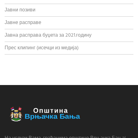
Јавни позиви
Јавне расправе
Јавна расправа буџета за 2021.годину
Прес клипинг (исечци из медија)