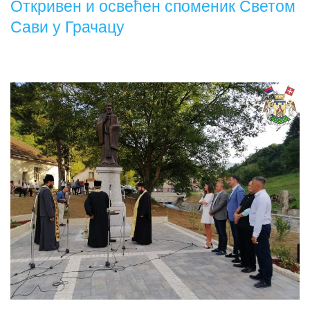
Откривен и освећен споменик Светом
Сави у Грачацу