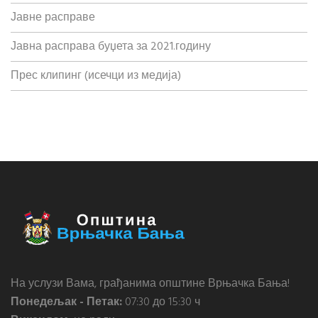
Јавне расправе
Јавна расправа буџета за 2021.годину
Прес клипинг (исечци из медија)
На услузи Вама, грађанима општине Врњачка Бања!
Понедељак - Петак:
07:30 до 15:30 ч