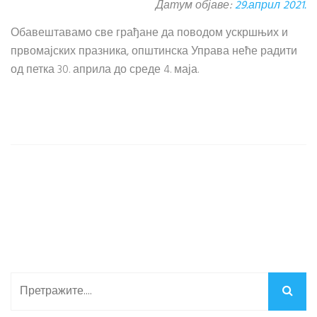
Датум објаве:
29.април 2021.
Обавештавамо све грађане да поводом ускршњих и
првомајских празника, општинска Управа неће радити
од петка 30. априла до среде 4. маја.