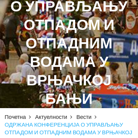
О УПРАВЉАЊУ
ОТПАДОМ И
ОТПАДНИМ
ВОДАМА У
ВРЊАЧКОЈ
БАЊИ
Почетна
Актуелности
Вести
ОДРЖАНА КОНФЕРЕНЦИЈА О УПРАВЉАЊУ
ОТПАДОМ И ОТПАДНИМ ВОДАМА У ВРЊАЧКОЈ