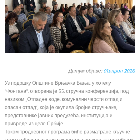
Датум објаве:
01.април 2026.
Уз подршку Општине Врњачка Бања, у хотелу
"Фонтана", отворена је 55. стручна конференција, под
називом „Отпадне воде, комунални чврсти отпад и
опасан отпад“, која је окупила бројне стручњаке,
представнике јавних предузећа, институција и
привреде из целе Србије.
Током тродневног програма биће разматране кључне