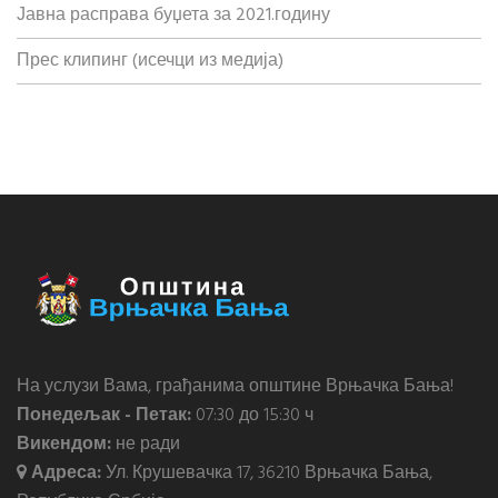
Јавна расправа буџета за 2021.годину
Прес клипинг (исечци из медија)
На услузи Вама, грађанима општине Врњачка Бања!
Понедељак - Петак:
07:30 до 15:30 ч
Викендом:
не ради
Адреса:
Ул. Крушевачка 17, 36210 Врњачка Бања,