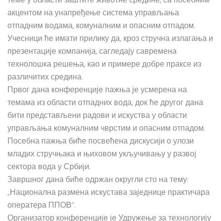
теме у области заштите животне средине, са посебним
акцентом на унапређење система управљања
отпадним водама, комуналним и опасним отпадом.
Учесници ће имати прилику да, кроз стручна излагања и
презентације компанија, сагледају савремена
технолошка решења, као и примере добре праксе из
различитих средина.
Првог дана конференције пажња је усмерена на
темама из области отпадних вода, док ће другог дана
бити представљени радови и искуства у области
управљања комуналним чврстим и опасним отпадом.
Посебна пажња биће посвећена дискусији о улози
младих стручњака и њиховом укључивању у развој
сектора вода у Србији.
Завршног дана биће одржан округли сто на тему:
„Национална размена искустава заједнице практичара
оператера ППОВ“.
Организатор конференције је Удружење за технологију