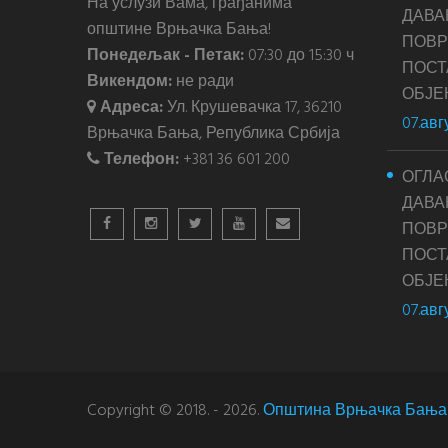
На услузи Вама, грађанима
ДАВА
општине Врњачка Бања!
ПОВР
Понедељак - Петак:
07:30 до 15:30 ч
ПОС
Викендом:
не ради
ОБЈЕ
Адреса:
Ул. Крушевачка 17, 36210
07.авг
Врњачка Бања, Република Србија
Телефон:
+381 36 601 200
ОГЛА
ДАВА
ПОВР
ПОС
ОБЈЕ
07.авг
Copyright © 2018. - 2026.
Општина Врњачка Бања