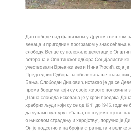
Дан победе над фашизмом у Другом светском р
венаца и пригодним програмом у знак сећања на
слободу. Венце су положиле делегације Општин
ветерана и Општинског одбора Социјалистичке 
учествовали Врњачки вез и Нина Ћосић, која је
Председник Одбора за обележавање значајних 
Бања, Слободан Дишовић, истакао је да се Де
према борцима који су своје животе положили за
„Наша слобода искована је у крви предака. Дан
храбрих људи који су се од 1941. до 1945. годи
да чувамо културу сећања, поштујемо жртве па
о њиховом страдању и херојству“, поручио је Д
Он је подсетио и на бројна стратишта и велике ж