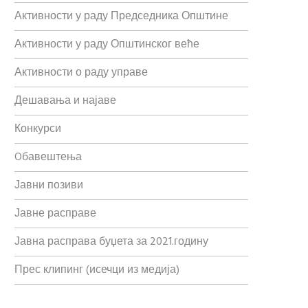
Активности у раду Председника Општине
Активности у раду Општинског веће
Активности о раду управе
Дешавања и најаве
Конкурси
Oбавештења
Јавни позиви
Јавне расправе
Јавна расправа буџета за 2021.годину
Прес клипинг (исечци из медија)