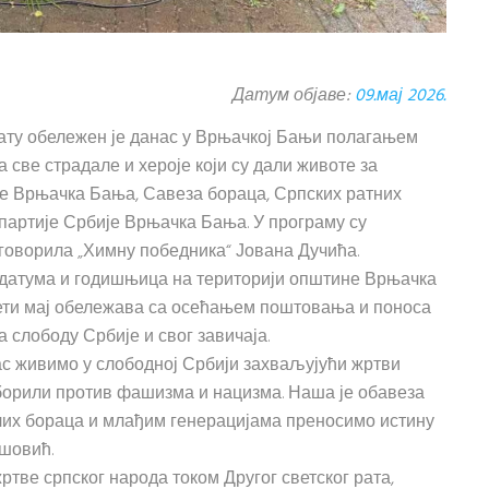
Датум објаве:
09.мај 2026.
ату обележен је данас у Врњачкој Бањи полагањем
 све страдале и хероје који су дали животе за
е Врњачка Бања, Савеза бораца, Српских ратних
партије Србије Врњачка Бања. У програму су
 говорила „Химну победника“ Јована Дучића.
датума и годишњица на територији општине Врњачка
вети мај обележава са осећањем поштовања и поноса
 слободу Србије и свог завичаја.
ас живимо у слободној Србији захваљујући жртви
не борили против фашизма и нацизма. Наша је обавеза
лих бораца и млађим генерацијама преносимо истину
ишовић.
ртве српског народа током Другог светског рата,