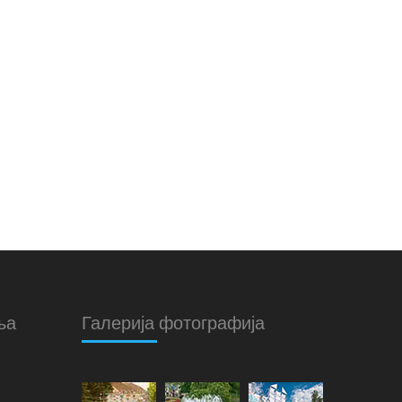
ња
Галерија фотографија