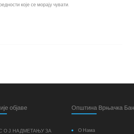
едности које се морају чувати.
ије објаве
Општина Врњачка Ба
О Нама
С О Ј. НАДМЕТАЊУ ЗА