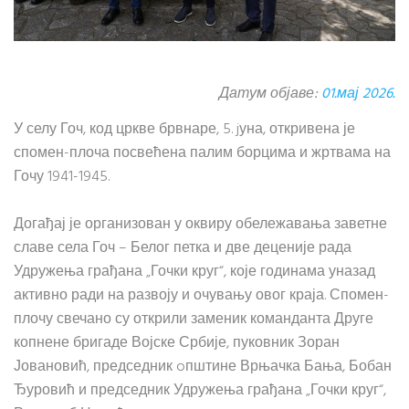
Датум објаве:
01.мај 2026.
У селу Гоч, код цркве брвнаре, 5. jуна, откривена је
спомен-плоча посвећена палим борцима и жртвама на
Гочу 1941-1945.
Догађај је организован у оквиру обележавања заветне
славе села Гоч – Белог петка и две деценије рада
Удружења грађана „Гочки круг“, које годинама уназад
активно ради на развоју и очувању овог краја. Спомен-
плочу свечано су открили заменик команданта Друге
копнене бригаде Војске Србије, пуковник Зоран
Јовановић, председник oпштине Врњачка Бања, Бобан
Ђуровић и председник Удружења грађана „Гочки круг“,