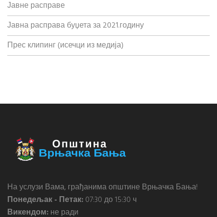
Јавне расправе
Јавна расправа буџета за 2021.годину
Прес клипинг (исечци из медија)
На услузи Вама, грађанима општине Врњачка Бања!
Понедељак - Петак:
07:30 до 15:30 ч
Викендом:
не ради