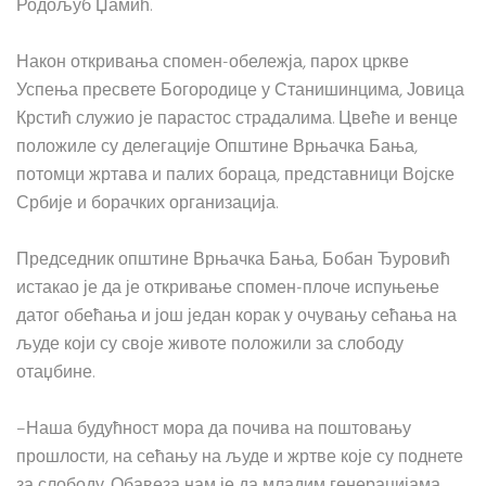
Родољуб Џамић.
Након откривања спомен-обележја, парох цркве
Успења пресвете Богородице у Станишинцима, Јовица
Крстић служио је парастос страдалима. Цвеће и венце
положиле су делегације Општине Врњачка Бања,
потомци жртава и палих бораца, представници Војске
Србије и борачких организација.
Председник општине Врњачка Бања, Бобан Ђуровић
истакао је да је откривање спомен-плоче испуњење
датог обећања и још један корак у очувању сећања на
људе који су своје животе положили за слободу
отаџбине.
–Наша будућност мора да почива на поштовању
прошлости, на сећању на људе и жртве које су поднете