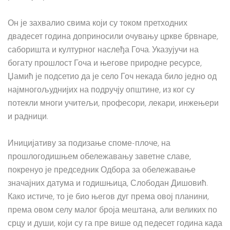
Он је захвалио свима који су током претходних
двадесет година доприносили очувању цркве брвнаре,
саборишта и културног наслеђа Гоча. Указујучи на
богату прошлост Гоча и његове природне ресурсе,
Џамић је подсетио да је село Гоч некада било једно од
најмногољуднијих на подручју општине, из ког су
потекли многи учитељи, професори, лекари, инжењери
и радници.
Иницијативу за подизање споме-плоче, на
прошлогодишњем обележавању заветне славе,
покренуо је председник Одбора за обележавање
значајних датума и годишњица, Слободан Дишовић.
Како истиче, то је био његов дуг према овој планини,
према овом селу малог броја мештана, али великих по
срцу и души, који су га пре више од педесет година када