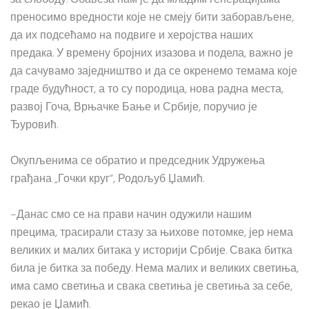
за слободу. Обавеза нам је да младим генерацијама
преносимо вредности које не смеју бити заборављене,
да их подсећамо на подвиге и херојства наших
предака. У времену бројних изазова и подела, важно је
да сачувамо заједништво и да се окренемо темама које
граде будућност, а то су породица, нова радна места,
развој Гоча, Врњачке Бање и Србије, поручио је
Ђуровић.
Окупљенима се обратио и председник Удружења
грађана „Гочки круг“, Родољуб Џамић.
–Данас смо се на прави начин одужили нашим
прецима, трасирали стазу за њихове потомке, јер нема
великих и малих битака у историји Србије. Свака битка
била је битка за победу. Нема малих и великих светиња,
има само светиња и свака светиња је светиња за себе,
рекао је Џамић.