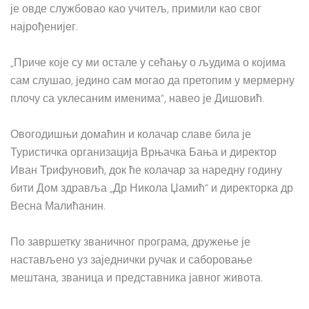
је овде службовао као учитељ, примили као свог
најрођенијег.
„Приче које су ми остале у сећању о људима о којима
сам слушао, једино сам могао да претопим у мермерну
плочу са уклесаним именима“, навео је Дишовић.
Овогодишњи домаћин и колачар славе била је
Туристичка организација Врњачка Бања и директор
Иван Трифуновић, док ће колачар за наредну годину
бити Дом здравља „Др Никола Џамић“ и директорка др
Весна Малићанин.
По завршетку званичног програма, дружење је
настављено уз заједнички ручак и саборовање
мештана, званица и представника јавног живота.