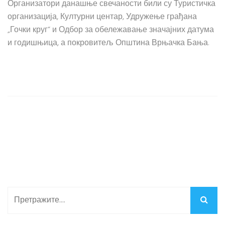
Организатори данашње свечаности били су Туристичка
организација, Културни центар, Удружење грађана
„Гочки круг“ и Одбор за обележавање значајних датума
и годишњица, а покровитељ Општина Врњачка Бања.