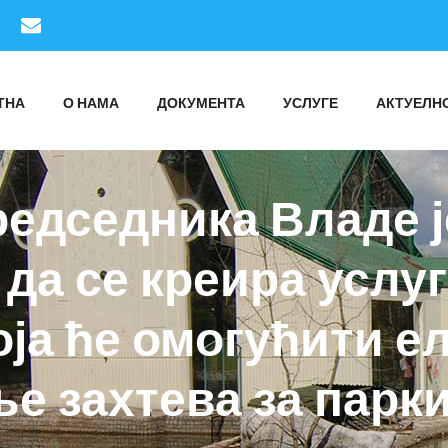
ТНА
О НАМА
ДОКУМЕНТА
УСЛУГЕ
АКТУЕЛН
редседника Владе ј
да се креира услу
оја ће омогућити е
 захтева за парки