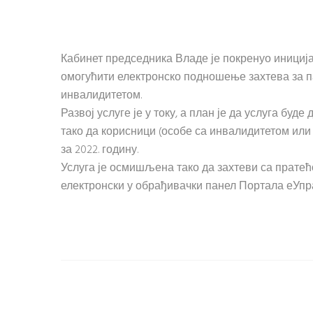
Кабинет председника Владе је покренуо иниција
омогућити електронско подношење захтева за па
инвалидитетом.
Развој услуге је у току, а план је да услуга буд
тако да корисници (особе са инвалидитетом или
за 2022. годину.
Услуга је осмишљена тако да захтеви са пратећ
електронски у обрађивачки панел Портала еУпр