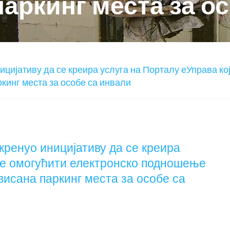
аркинг места за о
ицијативу да се креира услуга на Порталу еУправа к
ркинг места за особе са инвали
кренуо иницијативу да се креира
 ће омогућити електронско подношење
висана паркинг места за особе са