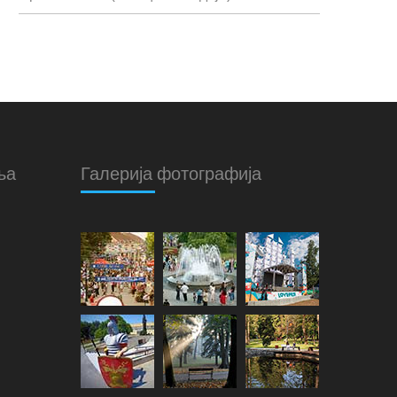
ња
Галерија фотографија