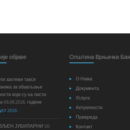
ије објаве
Општина Врњачка Ба
О Нама
ти захтеви такси
зника за обављање
Документа
ости који су на листи
Услуге
 06.08.2026. године
Актуелности
уст 2026.
Привреда
ВЉЕН ЈУБИЛАРНИ 50.
Контакт