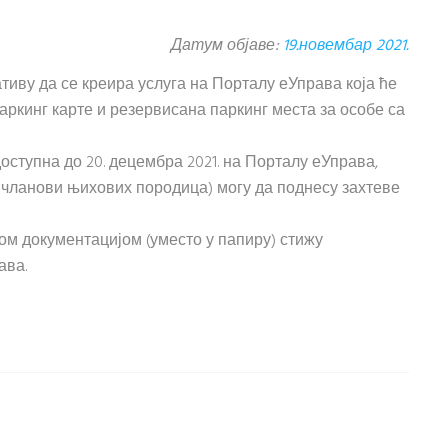
Датум објаве:
19.новембар 2021.
тиву да се креира услуга на Порталу еУправа која ће
ркинг карте и резервисана паркинг места за особе са
е доступна до 20. децембра 2021. на Порталу еУправа,
 чланови њихових породица) могу да поднесу захтеве
ом документацијом (уместо у папиру) стижу
ава.