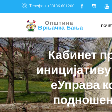
Телефон: +381 36 601 200
ПОЧЕ
Кабинет п
иницијативу 
еУправа к
подношење