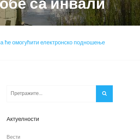
собе са инвали
оја ће омогућити електронско подношење
Актуелности
Вести