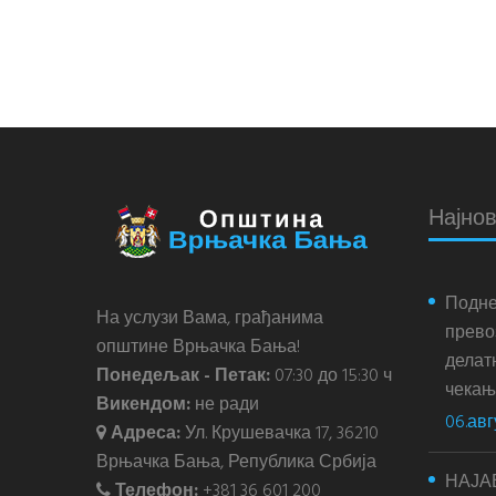
Најнов
Подне
На услузи Вама, грађанима
прево
општине Врњачка Бања!
делатн
Понедељак - Петак:
07:30 до 15:30 ч
чекања
Викендом:
не ради
06.авг
Адреса:
Ул. Крушевачка 17, 36210
Врњачка Бања, Република Србија
НАЈА
Телефон:
+381 36 601 200