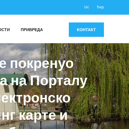
lat
ћир
ОСТИ
ПРИВРЕДА
КОНТАКТ
е покренуо
га на Порталу
лектронско
нг карте и