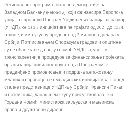
Регионалног програма локалне демократије на
Западном Балкану (Reload 2), који финансира Европска
унија, а спроводи Програм Уједињених нација за развој
(УНДП). Reload 2 иницијатива ће трајати од 2021. до 2024.
године, и има укупну вредност од 2 милиона долара у
Србији. Потписивањем Споразума градови и општине
су се обавезале да ће, уз помоћ УНДП-а, увести
транспарентније процедуре за финансирање пројеката
организација цивилног друштва, а Програмом је
предвиђено промовисање и подршка ангажовању
младих и спровођење омладинских иницијатива. Поред
сталне представнице УНДП-а у Србији, Франсин Пикап
и потписника, данашњем скупу присуствовала је и
Гордана Чомић, министарка за људска и мањинска
права и друштвени дијалог.