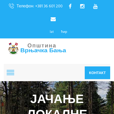
Телефон: +381 36 601 200
lat
ћир
КОНТАКТ
ЈАЧАЊЕ