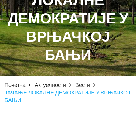
ЛОКАЛНЕ
ДЕМОКРАТИЈЕ У
ВРЊАЧКОЈ
БАЊИ
Почетна
Актуелности
Вести
ЈАЧАЊЕ ЛОКАЛНЕ ДЕМОКРАТИЈЕ У ВРЊАЧКОЈ
БАЊИ