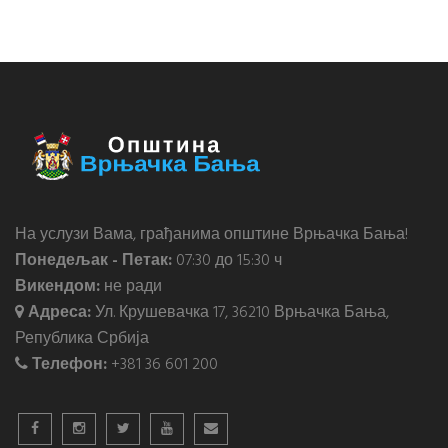
На услузи Вама, грађанима општине Врњачка Бања!
Понедељак - Петак:
07:30 до 15:30 ч
Викендом:
не ради
Адреса:
Ул. Крушевачка 17, 36210 Врњачка Бања,
Република Србија
Телефон:
+381 36 601 200