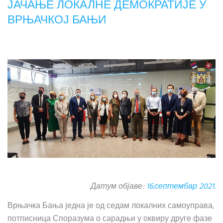
ЈАЧАЊЕ ЛОКАЛНЕ ДЕМОКРАТИЈЕ У
ВРЊАЧКОЈ БАЊИ
Датум објаве:
16.септембар 2021.
Врњачка Бања једна је од седам локалних самоуправа,
потписница Споразума о сарадњи у оквиру друге фазе