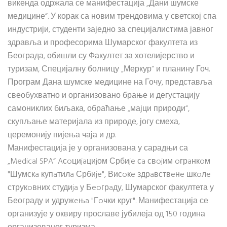
викенда одржала се манифестација „Дани шумске
медицине“. У корак са новим трендовима у светској спа
индустрији, студенти заједно за специјалистима јавног
здравља и професорима Шумарског факултета из
Београда, обишли су Факултет за хотелијерство и
туризам, Специјалну болницу „Меркур“ и планину Гоч.
Програм Дана шумске медицине на Гочу, представља
свеобухватно и организовано брање и дегустацију
самониклих биљака, обраћање „мајци природи“,
скупљање материјала из природе, јогу смеха,
церемонију пијења чаја и др.
Манифестација је у организована у сарадњи са
„Medical SPA“ Aсoциjaциjом Србиje сa свojим oгрaнкoм
"Шумскa купaтилa Србиje", Висoкe здрaвствeнe шкoлe
струкoвних студиja у Бeoгрaду, Шумарског факултета у
Београду и удружeњa "Гoчки круг". Манифестација се
организује у оквиру прославе јубилеја од 150 година