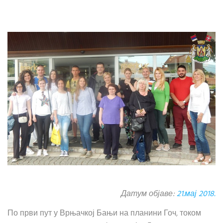
Датум објаве:
21.мај 2018.
По први пут у Врњачкој Бањи на планини Гоч, током