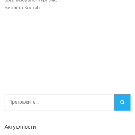
организованог туризма.
Виолета Костић
Актуелности