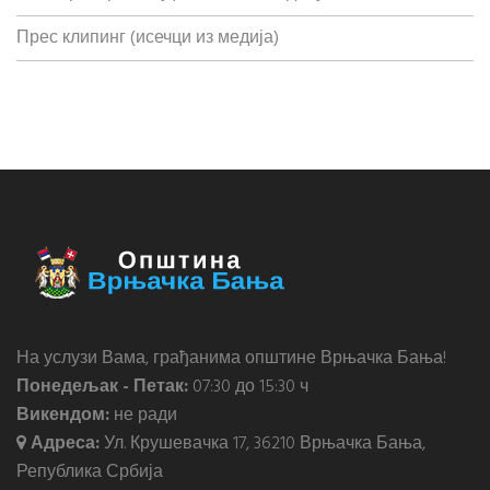
Прес клипинг (исечци из медија)
На услузи Вама, грађанима општине Врњачка Бања!
Понедељак - Петак:
07:30 до 15:30 ч
Викендом:
не ради
Адреса:
Ул. Крушевачка 17, 36210 Врњачка Бања,
Република Србија