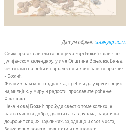
Датум објаве:
06.јануар 2022.
Свим православним верницима који Божић славе по
јулијанском календару, у име Општине Врњачка Бања,
честитамo највећи и најрадоснији хришћански празник
- Божић.
Желимo вам много здравља, среће и да у кругу својих
најмилијих, у миру и радости, прославите рођење
Христово.
Нека и овај Божић пробуди свест о томе колико је
важно чинити добро, делити га са другима, радити на
добробит својих најближих, заједнице и свог места,
безусловно волети, праштати и поштовати.