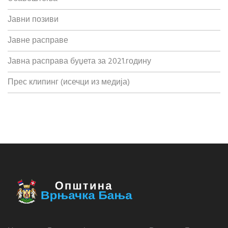
Јавни позиви
Јавне расправе
Јавна расправа буџета за 2021.годину
Прес клипинг (исечци из медија)