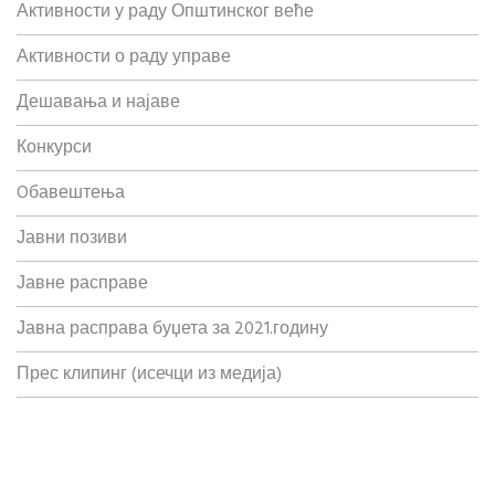
Активности у раду Општинског веће
Активности о раду управе
Дешавања и најаве
Конкурси
Oбавештења
Јавни позиви
Јавне расправе
Јавна расправа буџета за 2021.годину
Прес клипинг (исечци из медија)