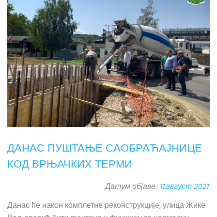
ДАНАС ПУШТАЊЕ САОБРАЋАЈНИЦЕ
КОД ВРЊАЧКИХ ТЕРМИ
Датум објаве:
11.август 2021.
Данас ће након комплетне реконструкције, улица Жике