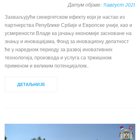
Датум објаве:
11.август 2021.
Захваљујући синергетском ефекту који је настао из
партнерства Републике Србије и Европске уније, као и
усмерености Владе ка јачању економије засноване на
знању и иновацијама, Фонд за иновациону делатност
ће у наредном периоду за развој иновативних
технологија, производа и услуга са тржишном
применом и великим потенцијалом...
ДЕТАЉНИЈЕ