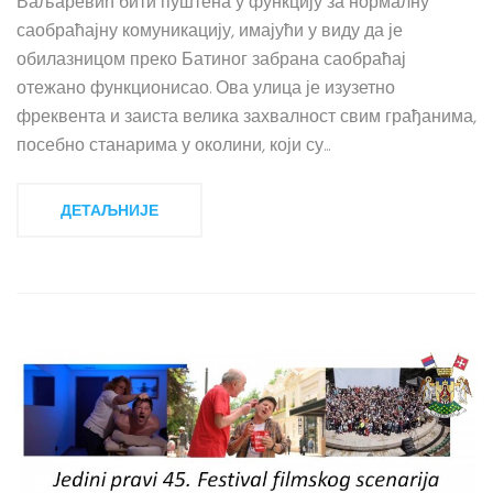
Ваљаревић бити пуштена у функцију за нормалну
саобраћајну комуникацију, имајући у виду да је
обилазницом преко Батиног забрана саобраћај
отежано функционисао. Ова улица је изузетно
фреквента и заиста велика захвалност свим грађанима,
посебно станарима у околини, који су...
ДЕТАЉНИЈЕ