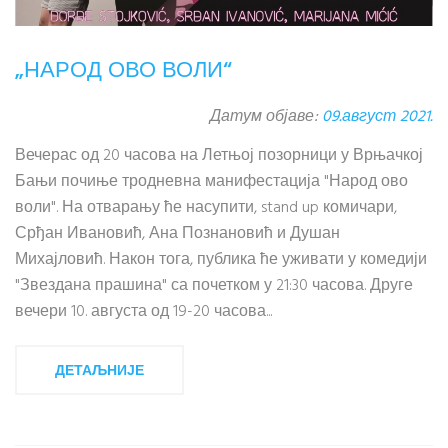
„НАРОД ОВО ВОЛИ“
Датум објаве:
09.август 2021.
Вечерас од 20 часова на Летњој позорници у Врњачкој
Бањи почиње тродневна манифестација "Народ ово
воли". На отварању ће насупити, stand up комичари,
Срђан Ивановић, Ана Познановић и Душан
Михајловић. Након тога, публика ће уживати у комедији
"Звездана прашина" са почетком у 21:30 часова. Друге
вечери 10. августа од 19-20 часова...
ДЕТАЉНИЈЕ