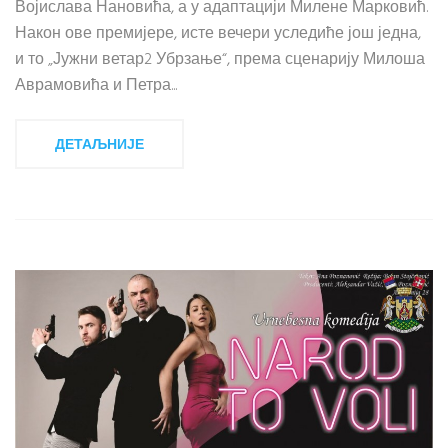
Војислава Нановића, а у адаптацији Милене Марковић.
Након ове премијере, исте вечери уследиће још једна,
и то „Јужни ветар2 Убрзање“, према сценарију Милоша
Аврамовића и Петра...
ДЕТАЉНИЈЕ