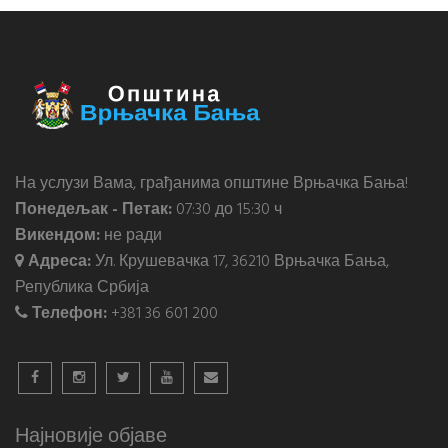
На услузи Вама, грађанима општине Врњачка Бања!
Понедељак - Петак:
07:30 до 15:30 ч
Викендом:
не ради
Адреса:
Ул. Крушевачка 17, 36210 Врњачка Бања,
Република Србија
Телефон:
+381 36 601 200
Најновије објаве