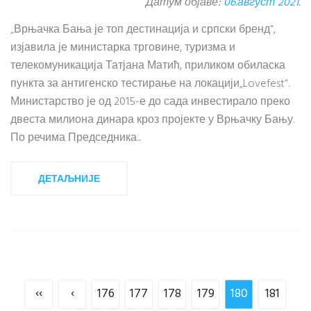
Датум објаве:
06.август 2021.
„Врњачка Бања је топ дестинација и српски бренд“,
изјавила је министарка трговине, туризма и
телекомуникација Татјана Матић, приликом обиласка
пункта за антигенско тестирање на локацији„Lovefest“.
Министарство је од 2015-е до сада инвестирало преко
двеста милиона динара кроз пројекте у Врњачку Бању.
По речима Председника...
ДЕТАЉНИЈЕ
‹‹
‹
176
177
178
179
180
181