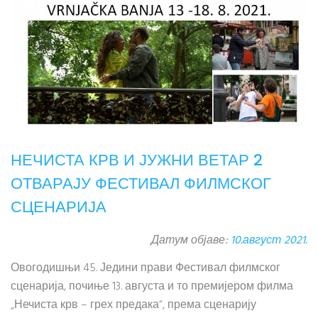
НЕЧИСТА КРВ И ЈУЖНИ ВЕТАР 2
ОТВАРАЈУ ФЕСТИВАЛ ФИЛМСКОГ
СЦЕНАРИЈА
Датум објаве:
10.август 2021.
Овогодишњи 45. Једини прави Фестивал филмског
сценарија, почиње 13. августа и то премијером филма
„Нечиста крв – грех предака“, према сценарију