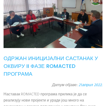
ОДРЖАН ИНИЦИЈАЛНИ САСТАНАК У
ОКВИРУ II ФАЗЕ ROMACTED
ПРОГРАМА
Датум објаве:
21.април 2022.
Наставак ROMACTED програма прилика је да се
реализују нови пројекти и уради још много на