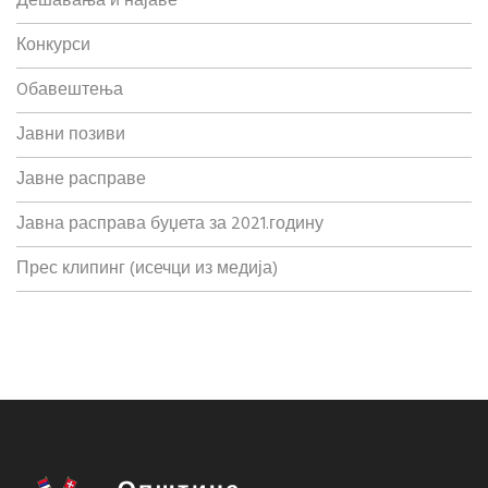
Дешавања и најаве
Конкурси
Oбавештења
Јавни позиви
Јавне расправе
Јавна расправа буџета за 2021.годину
Прес клипинг (исечци из медија)