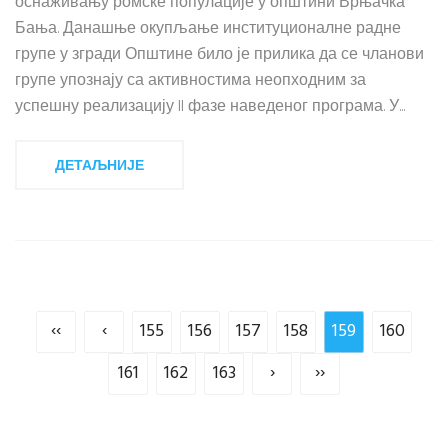
оснаживању ромске популације у општини Врњачка
Бања. Данашње окупљање институционалне радне
групе у згради Општине било је прилика да се чланови
групе упознају са активностима неопходним за
успешну реализацију II фазе наведеног програма. У...
ДЕТАЉНИЈЕ
‹‹
‹
155
156
157
158
159
160
161
162
163
›
››