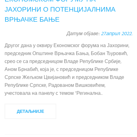
ЈАХОРИНИ О ПОТЕНЦИЈАЛНИМА
ВРЊАЧКЕ БАЊЕ
Датум објаве:
27.април 2022.
Другог дана у оквиру Економског форума на Јахорини,
председник Општине Врњачка Бања, Бобан Ђуровић,
срео се са председницом Владе Републике Србије,
Аном Брнабић, која је, с председницом Републике
Српске Жељком Цвијановић и председником Владе
Републике Српске, Радованом Вишковићем,
учестовала на панелу с темом “Регинална...
ДЕТАЉНИЈЕ