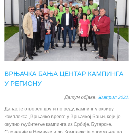
ВРЊАЧКА БАЊА ЦЕНТАР КАМПИНГА
У РЕГИОНУ
Датум објаве:
30.април 2022.
Данас је отворен други по реду, кампинг у оквиру
комплекса „Врњачко врело” у Врњачкој Бањи, који је
окупио љубитеље кампинга из Србије, Бугарске,
Словеније и Немачке и др. Комплекс је опремљен по