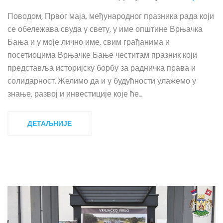
Поводом, Првог маја, међународног празника рада који
се обележава свуда у свету, у име општине Врњачка
Бања и у моје лично име, свим грађанима и
посетиоцима Врњачке Бање честитам празник који
представља историјску борбу за радничка права и
солидарност. Желимо да и у будућности улажемо у
знање, развој и инвестиције које ће...
ДЕТАЉНИЈЕ