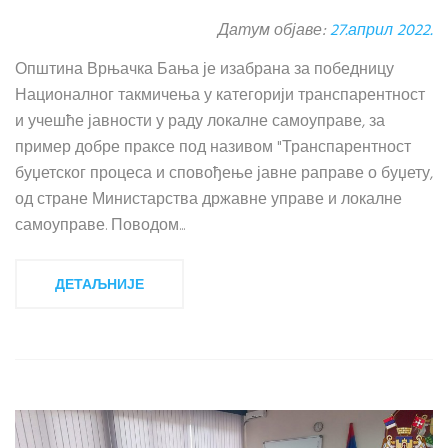
Датум објаве:
27.април 2022.
Општина Врњачка Бања је изабрана за победницу
Националног такмичења у категорији транспарентност
и учешће јавности у раду локалне самоуправе, за
пример добре праксе под називом "Транспарентност
буџетског процеса и сповођење јавне раправе о буџету,
од стране Министарства државне управе и локалне
самоуправе. Поводом...
ДЕТАЉНИЈЕ