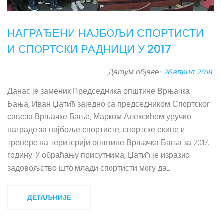
НАГРАЂЕНИ НАЈБОЉИ СПОРТИСТИ
И СПОРТСКИ РАДНИЦИ У 2017
Датум објаве:
26.април 2018.
Данас је заменик Председника општине Врњачка
Бања, Иван Џатић заједно са председником Спортског
савеза Врњачке Бање, Марком Алексићем уручио
награде за најбоље спортисте, спортске екипе и
тренере на територији општине Врњачка Бања за 2017.
годину. У обраћању присутнима, Џатић је изразио
задовољство што млади спортисти могу да...
ДЕТАЉНИЈЕ