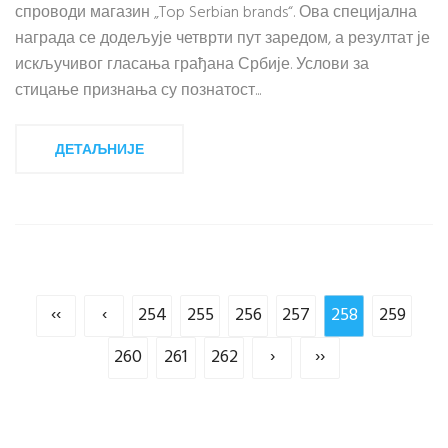
спроводи магазин „Top Serbian brands“. Ова специјална
награда се додељује четврти пут заредом, а резултат је
искључивог гласања грађана Србије. Услови за
стицање признања су познатост...
ДЕТАЉНИЈЕ
‹‹
‹
254
255
256
257
258
259
260
261
262
›
››