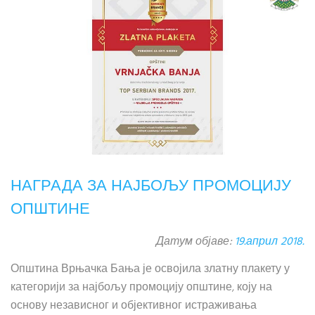
НАГРАДА ЗА НАЈБОЉУ ПРОМОЦИЈУ
ОПШТИНЕ
Датум објаве:
19.април 2018.
Општина Врњачка Бања је освојила златну плакету у
категорији за најбољу промоцију општине, коју на
основу независног и објективног истраживања