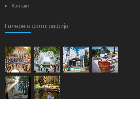
Контакт
Галерија фотографија
Copyright © 2018. - 2026.
Општина Врњачка Бања
Мапа сајта
Login