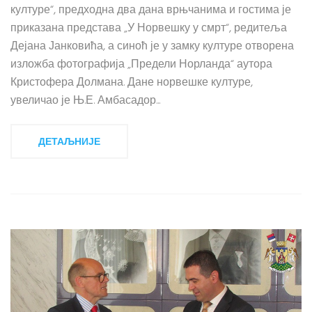
културе“, предходна два дана врњчанима и гостима је
приказана представа „У Норвешку у смрт“, редитеља
Дејана Јанковића, а синоћ је у замку културе отворена
изложба фотографија „Предели Норланда“ аутора
Кристофера Долмана. Дане норвешке културе,
увеличао је Њ.Е. Амбасадор...
ДЕТАЉНИЈЕ