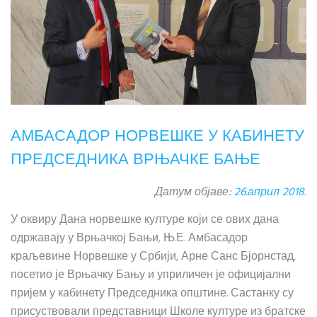
АМБАСАДОР НОРВЕШКЕ У КАБИНЕТУ
ПРЕДСЕДНИКА ВРЊАЧКЕ БАЊЕ
Датум објаве:
26.април 2018.
У оквиру Дана норвешке културе који се ових дана
одржавају у Врњачкој Бањи, Њ.Е. Амбасадор
краљевине Норвешке у Србији, Арне Санс Бјорнстад,
посетио је Врњачку Бању и уприличен је официјални
пријем у кабинету Председника општине. Састанку су
присуствовали представници Школе културе из братске