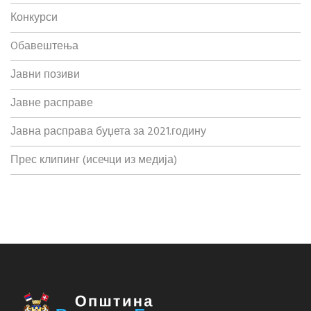
Конкурси
Oбавештења
Јавни позиви
Јавне расправе
Јавна расправа буџета за 2021.годину
Прес клипинг (исечци из медија)