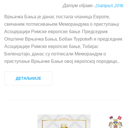
Датум објаве:
23.април 2018.
Врњачка Бања је данас постала чланица Европе,
свечаним потписивањем Меморандума о приступању
Асоцијацији Римске европске бање. Председник
Општине Врњачка Бања, Бобан Ђуровић и председник
Асоцијације Римске европске бање, Тобијас
Биленштајн, данас су потписали Меморандум о
приступање Врњачке Бање овој европској породици,...
ДЕТАЉНИЈЕ