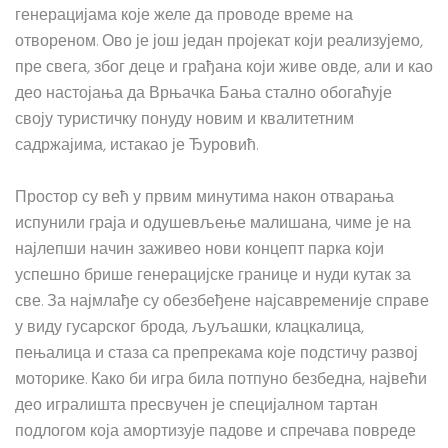
генерацијама које желе да проводе време на
отвореном. Ово је још један пројекат који реализујемо,
пре свега, због деце и грађана који живе овде, али и као
део настојања да Врњачка Бања стално обогаћује
своју туристичку понуду новим и квалитетним
садржајима, истакао је Ђуровић.
Простор су већ у првим минутима након отварања
испунили граја и одушевљење малишана, чиме је на
најлепши начин заживео нови концепт парка који
успешно брише генерацијске границе и нуди кутак за
све. За најмлађе су обезбеђене најсавременије справе
у виду гусарског брода, љуљашки, клацкалица,
пењалица и стаза са препрекама које подстичу развој
моторике. Како би игра била потпуно безбедна, највећи
део игралишта пресвучен је специјалном тартан
подлогом која амортизује падове и спречава повреде