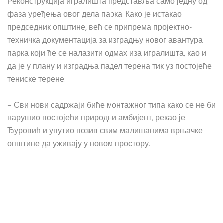
Реконструкција игралишта представља само једну од
фаза уређења овог дела парка. Како је истакао
председник општине, већ се припрема пројектно-
техничка документација за изградњу новог авантура
парка који ће се налазити одмах иза игралишта, као и
да је у плану и изградња падел терена тик уз постојеће
тениске терене.
– Сви нови садржаји биће монтажног типа како се не би
нарушио постојећи природни амбијент, рекао је
Ђуровић и упутио позив свим малишанима врњачке
општине да уживају у новом простору.