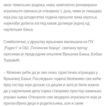
акон темељних радова, ново, комплетно реновирано
игралиште свечано је отворено 5. јуна, чиме је локација
која још од шездесетих година прошлог века окупља
најмлађе добила изглед какав доликује једној од
најлепших бања.
Симболично, у друштву врњачких малишана из ПУ
„Радост“ и ОШ „Попински борци“, свечану врпцу
пресекао је председник општине Врњачка Бања, Бобан
Ђуровић.
– Можемо рећи да је ово нова туристичка атракција у
Врњачкој Бањи. Последњих година бележимо све већи
број гостију који долазе са децом и зато је било важно
да у најлепшем делу парка створимо простор намењен
управо њима. Отворили смо модерно игралиште које је
прилагођено деци и родитељима, али и свим