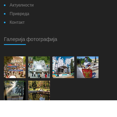
Актуелности
Привреда
Контакт
Галерија фотографија