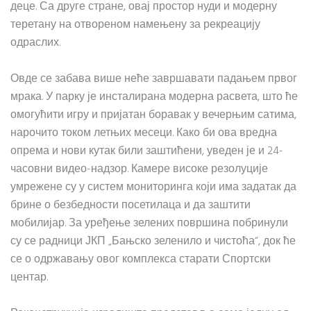
деце. Са друге стране, овај простор нуди и модерну
теретану на отвореном намењену за рекреацију
одраслих.
Овде се забава више неће завршавати падањем првог
мрака. У парку је инсталирана модерна расвета, што ће
омогућити игру и пријатан боравак у вечерњим сатима,
нарочито током летњих месеци. Како би ова вредна
опрема и нови кутак били заштићени, уведен је и 24-
часовни видео-надзор. Камере високе резолуције
умрежене су у систем мониторинга који има задатак да
брине о безбедности посетилаца и да заштити
мобилијар. За уређење зелених површина побринули
су се радници ЈКП „Бањско зеленило и чистоћа“, док ће
се о одржавању овог комплекса старати Спортски
центар.