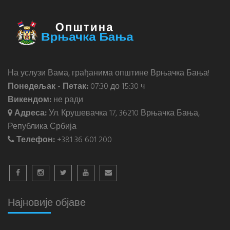
На услузи Вама, грађанима општине Врњачка Бања!
Понедељак - Петак:
07:30 до 15:30 ч
Викендом:
не ради
Адреса:
Ул. Крушевачка 17, 36210 Врњачка Бања,
Република Србија
Телефон:
+381 36 601 200
Најновије објаве