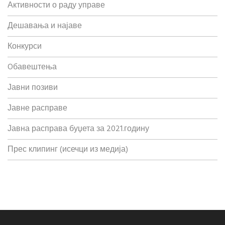
Активности о раду управе
Дешавања и најаве
Конкурси
Oбавештења
Јавни позиви
Јавне расправе
Јавна расправа буџета за 2021.годину
Прес клипинг (исечци из медија)