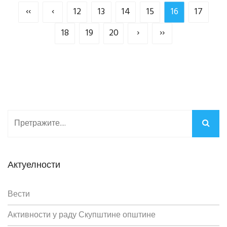
‹‹
‹
12
13
14
15
16
17
18
19
20
›
››
Актуелности
Вести
Активности у раду Скупштине општине