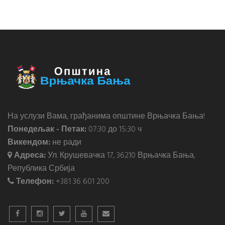
На услузи Вама, грађанима општине Врњачка Бања!
Понедељак - Петак:
07:30 до 15:30 ч
Викендом:
не ради
Адреса:
Ул. Крушевачка 17, 36210 Врњачка Бања,
Република Србија
Телефон:
+381 36 601 200