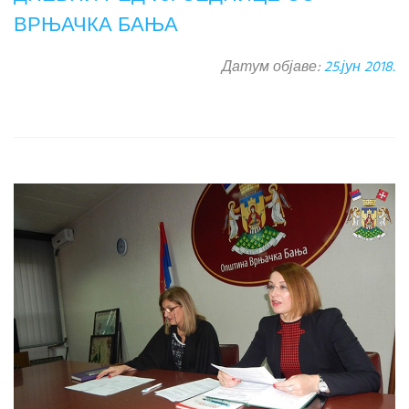
ВРЊАЧКА БАЊА
Датум објаве:
25.јун 2018.