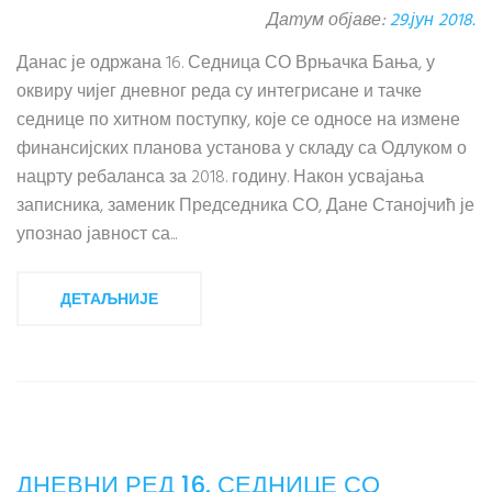
Датум објаве:
29.јун 2018.
Данас је одржана 16. Седница СО Врњачка Бања, у
оквиру чијег дневног реда су интегрисане и тачке
седнице по хитном поступку, које се односе на измене
финансијских планова установа у складу са Одлуком о
нацрту ребаланса за 2018. годину. Након усвајања
записника, заменик Председника СО, Дане Станојчић је
упознао јавност са...
ДЕТАЉНИЈЕ
ДНЕВНИ РЕД 16. СЕДНИЦЕ СО