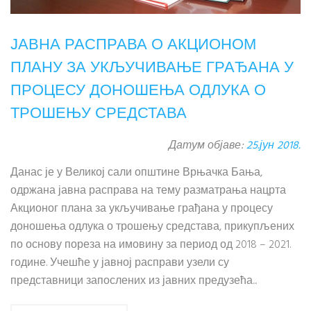
ЈАВНА РАСПРАВА О АКЦИОНОМ
ПЛАНУ ЗА УКЉУЧИВАЊЕ ГРАЂАНА У
ПРОЦЕСУ ДОНОШЕЊА ОДЛУКА О
ТРОШЕЊУ СРЕДСТАВА
Датум објаве:
25.јун 2018.
Данас је у Великој сали општине Врњачка Бања,
одржана јавна расправа на тему разматрања нацрта
Акционог плана за укључивање грађана у процесу
доношења одлука о трошењу средстава, прикупљених
по основу пореза на имовину за период од 2018 – 2021.
године. Учешће у јавној расправи узели су
представници запослених из јавних предузећа...