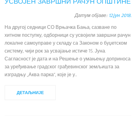
УСВОЈЕН ЗАВРШНИ РАЧУН ОПШТИНЕ
Датум објаве:
12.јун 2018.
На другој седници СО Врњачка Бања, сазване по
хитном поступку, одборници су усвојили завршни рачун
локалне самоуправе у складу са Законом о буџетском
систему, чији рок за усвајање истиче 15. Јуна.
Сагласност је дата и на Решење о умањењу доприноса
за уређивање градског грађевинског земљишта за
изградњу „Аква парка“, које је у...
ДЕТАЉНИЈЕ