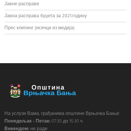
Јавне расправе
Јавна расправа буџета за 2021.годину
Прес клипинг (исечци из медија)
На услузи Вама, грађанима општине Врњачка Бања!
Понедељак - Петак:
07:30 до 15:30 ч
Викендом:
не ради