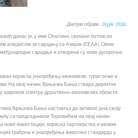
Датум објаве:
29.јун 2026.
ић данас је, у име Општине, свечано потписао
м алијансом за сарадњу са Азијом (ЕЕАА). Овим
 међународне сарадње и отворене су нове дугорочне
.
жан корак ка унапређењу економске, туристичке и
ма. На овај начин, Врњачка Бања ствара директне
 у широком спектру друштвено-економских области.
тина Врњачка Бања наставља да активно јача своју
челу са председником Ђуровићем на овај начин
а нове инвестиције, корисна партнерства и велике
својих грађана и унапређења животног стандарда у