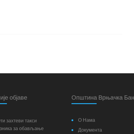
ије објаве
Општина Врњачка Ба
О Нама
ти захтеви такси
зника за обављање
Документа