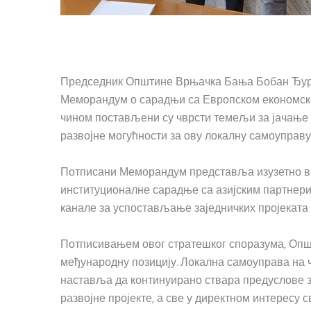
Председник Општине Врњачка Бања Бобан Ђуров
Меморандум о сарадњи са Европском економско
чином постављени су чврсти темељи за јачање
развојне могућности за ову локалну самоуправу
Потписани Меморандум представља изузетно ва
институционалне сарадње са азијским партнери
канале за успостављање заједничких пројеката
Потписивањем овог стратешког споразума, Опш
међународну позицију. Локална самоуправа на 
наставља да континуирано ствара предуслове з
развојне пројекте, а све у директном интересу 