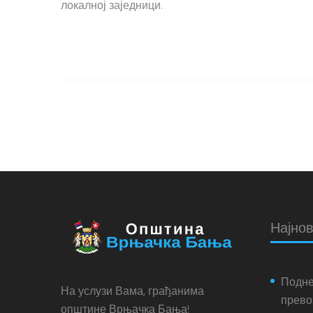
локалној заједници.
Најнов
Подне
На услузи Вама, грађанима
прево
општине Врњачка Бања!