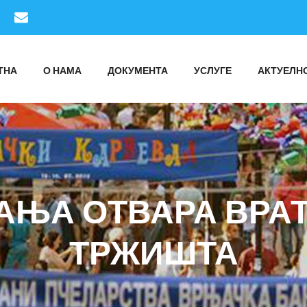
ТНА
О НАМА
ДОКУМЕНТА
УСЛУГЕ
АКТУЕЛН
АЊА ОТВАРА ВРАТ
ТРЖИШТА