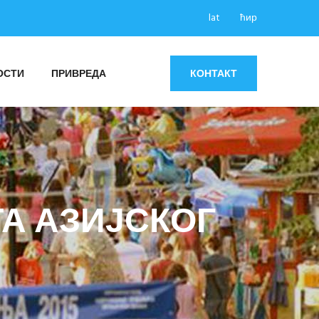
lat
ћир
ОСТИ
ПРИВРЕДА
КОНТАКТ
А АЗИЈСКОГ