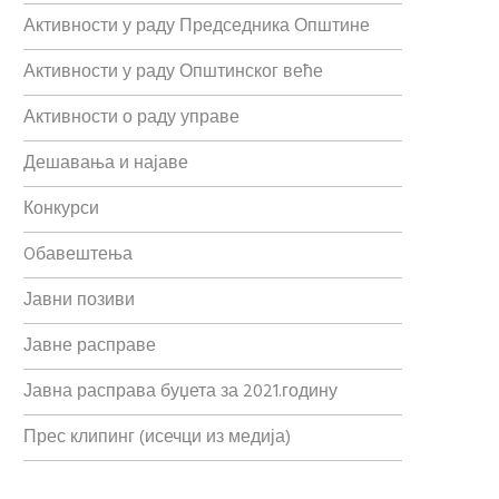
Активности у раду Председника Општине
Активности у раду Општинског веће
Активности о раду управе
Дешавања и најаве
Конкурси
Oбавештења
Јавни позиви
Јавне расправе
Јавна расправа буџета за 2021.годину
Прес клипинг (исечци из медија)