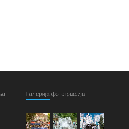
ња
Галерија фотографија