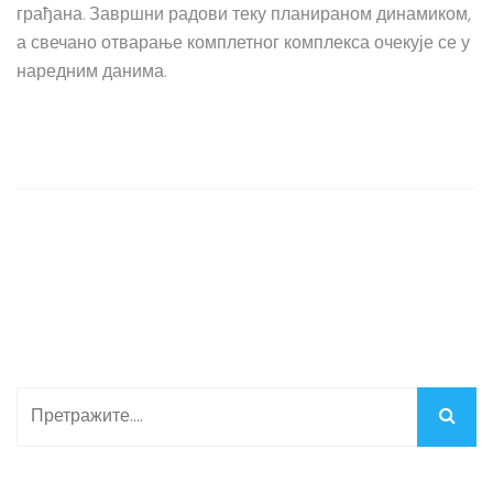
грађана. Завршни радови теку планираном динамиком,
а свечано отварање комплетног комплекса очекује се у
наредним данима.