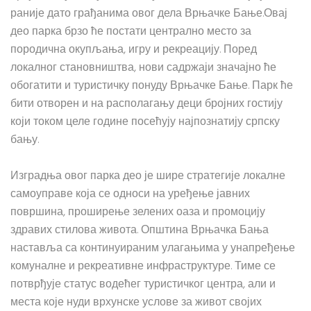
раније дато грађанима овог дела Врњачке Бање.Овај
део парка брзо ће постати централно место за
породична окупљања, игру и рекреацију. Поред
локалног становништва, нови садржаји значајно ће
обогатити и туристичку понуду Врњачке Бање. Парк ће
бити отворен и на располагању деци бројних гостију
који током целе године посећују најпознатију српску
бању.
Изградња овог парка део је шире стратегије локалне
самоуправе која се односи на уређење јавних
површина, проширење зелених оаза и промоцију
здравих стилова живота. Општина Врњачка Бања
наставља са континуираним улагањима у унапређење
комуналне и рекреативне инфраструктуре. Тиме се
потврђује статус водећег туристичког центра, али и
места које нуди врхунске услове за живот својих