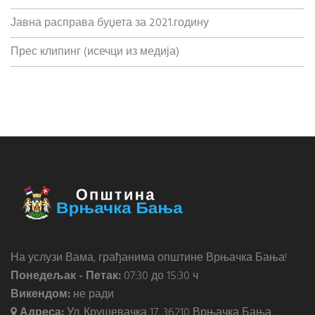
Јавна расправа буџета за 2021.годину
Прес клипинг (исечци из медија)
На услузи Вама, грађанима општине Врњачка Бања!
Понедељак - Петак:
07:30 до 15:30 ч
Викендом:
не ради
Адреса:
Ул. Крушевачка 17, 36210 Врњачка Бања,