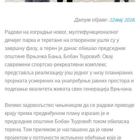
Датум објаве:
22.мај 2026.
Радови на изградњи новог, мултифункционалног
дечијег парка и теретане на отвореном ушли су у
завршну фазу, а терен је данас обишао председник
општине Врњачка Бања, Бобан Ђуровић. Овај
савремени спортско-рекреативни комплекс
представља реализацију још једног у низу планираних
пројеката усмерених на унапређење јавних простора и
подизање квалитета живота свих генерација Врњчана.
Велико задовољство чињеницом да се радови приводе
крају према предвиђеном плану изразио је и
председник општине Бобан Ђуровић током обиласка
терена. Том приликом је наглашено да је овим
пројектом у потпуности испуњено обећање које је