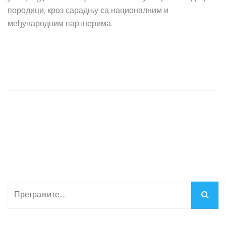
породици, кроз сарадњу са националним и
међународним партнерима.