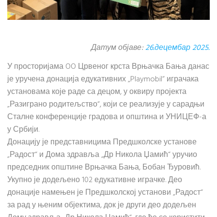
Датум објаве:
26.децембар 2025.
У просторијама OO Црвеног крста Врњачка Бања данас
је уручена донација едукативних „Playmobil“ играчака
установама које раде са децом, у оквиру пројекта
„Разиграно родитељство“, који се реализује у сарадњи
Сталне конференције градова и општина и УНИЦЕФ-а
у Србији.
Донацију је представницима Предшколске установе
„Радост“ и Дома здравља „Др Никола Џамић“ уручио
председник општине Врњачка Бања, Бобан Ђуровић.
Укупно је додељено 102 едукативне играчке. Део
донације намењен је Предшколској установи „Радост“
за рад у њеним објектима, док је други део додељен