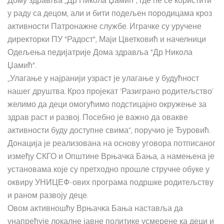
Дому здравља „Др Никола Џамић“, где ће се користити
у раду са децом, али и бити подељен породицама кроз
активности Патронажне службе. Играчке су уручене
директорки ПУ "Радост", Маји Цветковић и начелници
Одељења педијатрије Дома здравља "Др Никола
Џамић".
„Улагање у најранији узраст је улагање у будућност
нашег друштва. Кроз пројекат ‘Разиграно родитељство’
желимо да деци омогућимо подстицајно окружење за
здрав раст и развој. Посебно је важно да овакве
активности буду доступне свима“, поручио је Ђуровић.
Донација је реализована на основу уговора потписаног
између СКГО и Општине Врњачка Бања, а намењена је
установама које су претходно прошле стручне обуке у
оквиру УНИЦЕФ-ових програма подршке родитељству
и раном развоју деце.
Овом активношћу Врњачка Бања наставља да
унапређује локалне јавне политике усмерене ка деци и