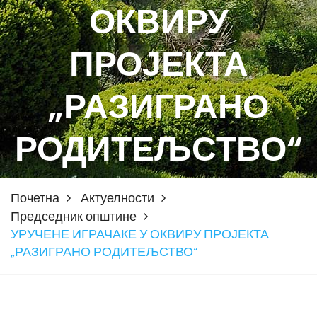
ОКВИРУ
ПРОЈЕКТА
„РАЗИГРАНО
РОДИТЕЉСТВО“
Почетна
Актуелности
Председник општине
УРУЧЕНЕ ИГРАЧАКЕ У ОКВИРУ ПРОЈЕКТА
„РАЗИГРАНО РОДИТЕЉСТВО“