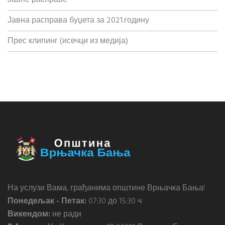
Јавна расправа буџета за 2021.годину
Прес клипинг (исечци из медија)
На услузи Вама, грађанима општине Врњачка Бања!
Понедељак - Петак:
07:30 до 15:30 ч
Викендом:
не ради