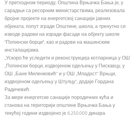
У претходном периоду, Општина Врњачка Бања је, у
сарадњи са ресорним министарствима, реализовала
бројне пројекте на енергетској санацији јавних
објеката, попут зграде Општине, школа, а тренутно се
изводе радови на изради фасаде на објекту школе
"Попински борци", као и радови на машинским
инсталацијама.
„Ускоро ће уследити и реконструкција котларница у ОШ
„Попински борци, издвојеном одељењу у Пискавцу, у
ОШ „Бане Миленковић“ и у ОШ „Младост“ Врњци,
издвојеном одељењу у Штулцу“, додаје Гордана
Радичевић.
За мере енергетске санације породичних кућа и
станова на територији општине Врњачка Бања у
текућој години издвојено је 6.250.000 динара.