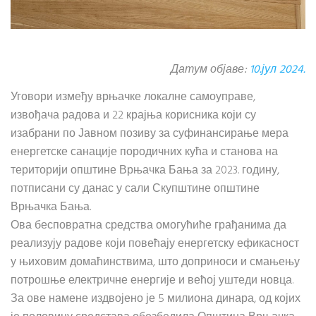
Датум објаве:
10.јул 2024.
Уговори између врњачке локалне самоуправе,
извођача радова и 22 крајња корисника који су
изабрани по Јавном позиву за суфинансирање мера
енергетске санације породичних кућа и станова на
територији општине Врњачка Бања за 2023. годину,
потписани су данас у сали Скупштине општине
Врњачка Бања.
Ова бесповратна средства омогућиће грађанима да
реализују радове који повећају енергетску ефикасност
у њиховим домаћинствима, што доприноси и смањењу
потрошње електричне енергије и већој уштеди новца.
За ове намене издвојено је 5 милиона динара, од којих