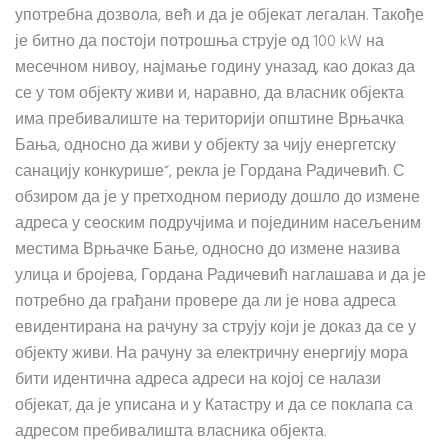
употребна дозвола, већ и да је објекат легалан. Такође
је битно да постоји потрошња струје од 100 kW на
месечном нивоу, најмање годину уназад, као доказ да
се у том објекту живи и, наравно, да власник објекта
има пребивалиште на територији општине Врњачка
Бања, односно да живи у објекту за чију енергетску
санацију конкурише“, рекла је Гордана Радичевић. С
обзиром да је у претходном периоду дошло до измене
адреса у сеоским подручјима и појединим насељеним
местима Врњачке Бање, односно до измене назива
улица и бројева, Гордана Радичевић наглашава и да је
потребно да грађани провере да ли је нова адреса
евидентирана на рачуну за струју који је доказ да се у
објекту живи. На рачуну за електричну енергију мора
бити идентична адреса адреси на којој се налази
објекат, да је уписана и у Катастру и да се поклапа са
адресом пребивалишта власника објекта.