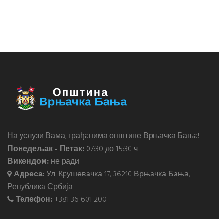
На услузи Вама, грађанима општине Врњачка Бања!
Понедељак - Петак:
07:30 до 15:30 ч
Викендом:
не ради
Адреса:
Ул. Крушевачка 17, 36210 Врњачка Бања,
Република Србија
Телефон:
+381 36 601 200