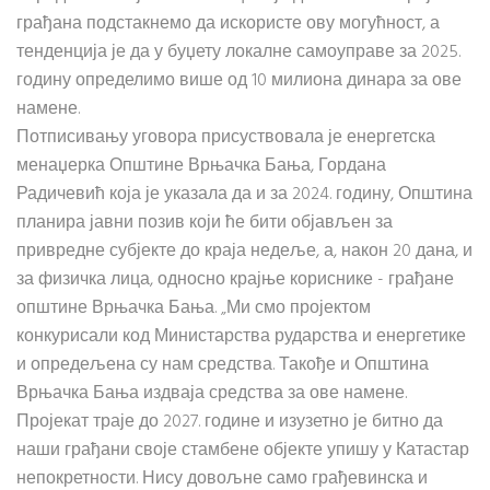
грађана подстакнемо да искористе ову могућност, а
тенденција је да у буџету локалне самоуправе за 2025.
годину определимо више од 10 милиона динара за ове
намене.
Потписивању уговора присуствовала је енергетска
менаџерка Општине Врњачка Бања, Гордана
Радичевић која је указала да и за 2024. годину, Општина
планира јавни позив који ће бити објављен за
привредне субјекте до краја недеље, а, након 20 дана, и
за физичка лица, односно крајње кориснике - грађане
општине Врњачка Бања. „Ми смо пројектом
конкурисали код Министарства рударства и енергетике
и опредељена су нам средства. Такође и Општина
Врњачка Бања издваја средства за ове намене.
Пројекат траје до 2027. године и изузетно је битно да
наши грађани своје стамбене објекте упишу у Катастар
непокретности. Нису довољне само грађевинска и