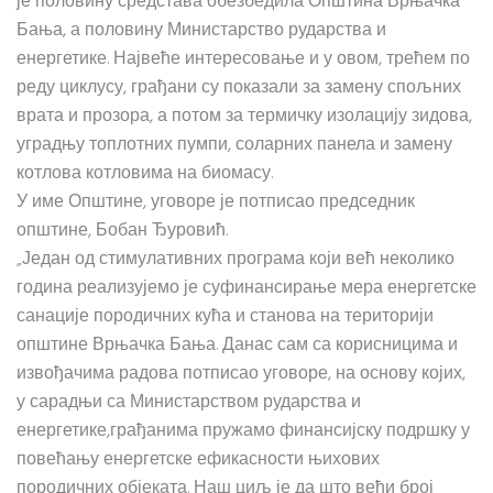
је половину средстава обезбедила Општина Врњачка
Бања, а половину Министарство рударства и
енергетике. Највеће интересовање и у овом, трећем по
реду циклусу, грађани су показали за замену спољних
врата и прозора, а потом за термичку изолацију зидова,
уградњу топлотних пумпи, соларних панела и замену
котлова котловима на биомасу.
У име Општине, уговоре је потписао председник
општине, Бобан Ђуровић.
„Један од стимулативних програма који већ неколико
година реализујемо је суфинансирање мера енергетске
санације породичних кућа и станова на територији
општине Врњачка Бања. Данас сам са корисницима и
извођачима радова потписао уговоре, на основу којих,
у сарадњи са Министарством рударства и
енергетике,грађанима пружамо финансијску подршку у
повећању енергетске ефикасности њихових
породичних објеката. Наш циљ је да што већи број