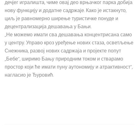
дечјег игралишта, чиме овај део врњачког парка добија
нову функцију и додатне садржаје. Како је истакнуто,
циљ је равномерно ширење туристичке понуде и
децентрализација дешавања у Бањи.
„Не можемо имати сва дешавања концентрисана само
у центру. Управо кроз уређење нових стаза, осветљење
Снежника, развој нових садржаја и пројекте попут
„Бебе“, ширимо Бању природним током и стварамо
простор који ће имати пуну аутономију и атрактивност“,
нагласио је Ђуровић.