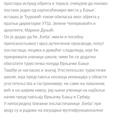
простора испред објекта и терасе, очекујем да поново
постане једно од најпосећенијих места у Бањи“,
истакао је Ђуровић током обиласка овог објекта у
пратњи директорке УТШ, Јелене Чеперковићч и
архитекте, Марине Дуњић.
Он је додао да ће „Беба“ имати и посебну
препознатљивост кроз аутентичне производе, попут
посластица, пецива и домаћег сладоледа, које ће
припремати ученици школе, чиме ће се додатно
обогатити туристичка понуда Врњачке Бање.
Такође је нагласио и значај Угоститељско-туристичке
школе, која представља носиоца иновација у области
угоститељства и гастрономије, не само на локалном,
већ и на ширем нивоу, јер њени ученици на најбољи
начин представљају Врњачку Бању и Србију.
У непосредној близини посластичанице „Беба“ при
крају су и радови на изградњи мултифункционалног