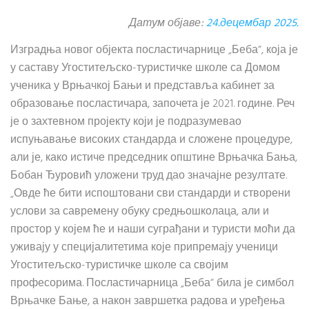
Датум објаве:
24.децембар 2025.
Изградња новог објекта посластичарнице „Беба“, која је
у саставу Угоститељско-туристичке школе са Домом
ученика у Врњачкој Бањи и представља кабинет за
образовање посластичара, започета је 2021. године. Реч
је о захтевном пројекту који је подразумевао
испуњавање високих стандарда и сложене процедуре,
али је, како истиче председник општине Врњачка Бања,
Бобан Ђуровић уложени труд дао значајне резултате.
„Овде ће бити испоштовани сви стандарди и створени
услови за савремену обуку средњошколаца, али и
простор у којем ће и наши суграђани и туристи моћи да
уживају у специјалитетима које припремају ученици
Угоститељско-туристичке школе са својим
професорима. Посластичарница „Беба“ била је симбол
Врњачке Бање, а након завршетка радова и уређења