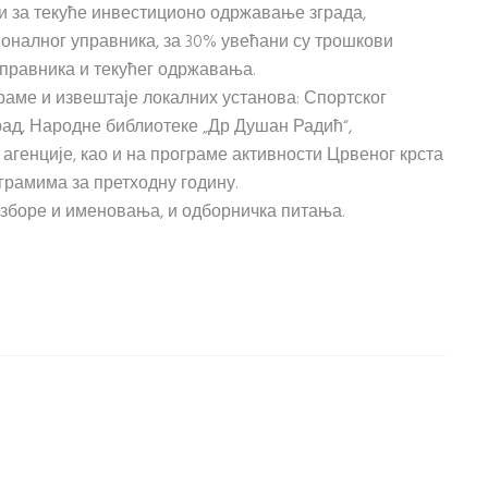
 за текуће инвестиционо одржавање зграда,
оналног управника, за 30% увећани су трошкови
правника и текућег одржавања.
раме и извештаје локалних установа: Спортског
 рад, Народне библиотеке „Др Душан Радић“,
агенције, као и на програме активности Црвеног крста
грамима за претходну годину.
изборе и именовања, и одборничка питања.