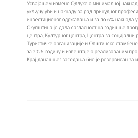
Усвајањем измене Одлуке о минималној накнади
укључујући и накнаду за рад принудног професи
инвестиционог одржавања и за по 6% накнада у
Скупштина је дала сагласност на годишње прог
центра, Културног центра, Центра за социјални
Туристичке организације и Општинске стамбене 
за 2026. годину и извештаје о реализованим про
Крај данашњег заседања био је резервисан за 