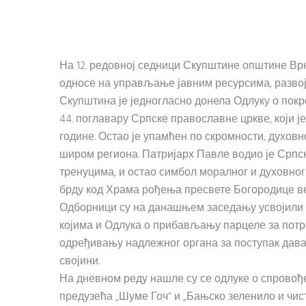
На 12. редовној седници Скупштине општине Врњ
односе на управљање јавним ресурсима, развој
Скупштина је једногласно донела Одлуку о покр
44. поглавару Српске православне цркве, који је
године. Остао је упамћен по скромности, духов
широм региона. Патријарх Павле водио је Српс
тренуцима, и остао симбол моралног и духовно
брду код Храма рођења пресвете Богородице ве
Одборници су на данашњем заседању усвојили 
којима и Одлука о прибављању парцеле за пот
одређивању надлежног органа за поступак дав
својини.
На дневном реду нашле су се одлуке о спровођ
предузећа „Шуме Гоч“ и „Бањско зеленило и чист