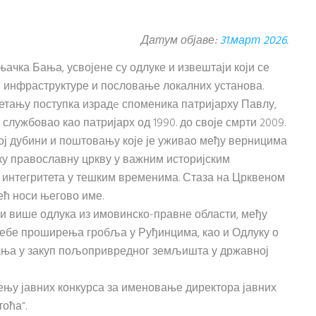
Датум објаве:
31.март 2026.
ачка Бања, усвојене су одлуке и извештаји који се
 инфраструктуре и пословање локалних установа.
етању поступка израдe споменика патријарху Павлу,
 службовао као патријарх од 1990. до своје смрти 2009.
ној дубини и поштовању које је уживао међу верницима
ку православну цркву у важним историјским
г интегритета у тешким временима. Стаза на Црквеном
ћ носи његово име.
и више одлука из имовинско-правне области, међу
ребе проширења гробља у Руђинцима, као и Одлуку о
ања у закуп пољопривредног земљишта у државној
ењу јавних конкурса за именовање директора јавних
оћа“.