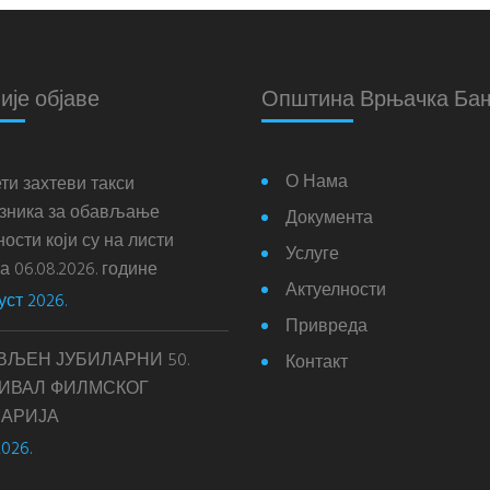
ије објаве
Општина Врњачка Ба
О Нама
ти захтеви такси
зника за обављање
Документа
ости који су на листи
Услуге
 06.08.2026. године
Актуелности
уст 2026.
Привреда
ВЉЕН ЈУБИЛАРНИ 50.
Контакт
ИВАЛ ФИЛМСКОГ
АРИЈА
2026.