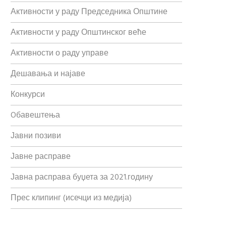
Активности у раду Председника Општине
Активности у раду Општинског веће
Активности о раду управе
Дешавања и најаве
Конкурси
Oбавештења
Јавни позиви
Јавне расправе
Јавна расправа буџета за 2021.годину
Прес клипинг (исечци из медија)