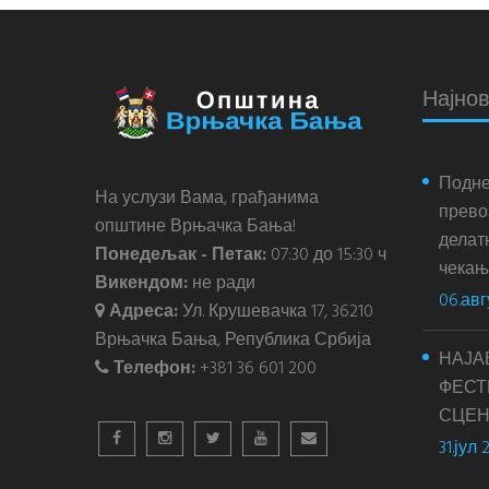
Најнов
Подне
На услузи Вама, грађанима
прево
општине Врњачка Бања!
делатн
Понедељак - Петак:
07:30 до 15:30 ч
чекања
Викендом:
не ради
06.авг
Адреса:
Ул. Крушевачка 17, 36210
Врњачка Бања, Република Србија
НАЈА
Телефон:
+381 36 601 200
ФЕСТ
СЦЕН
31.јул 