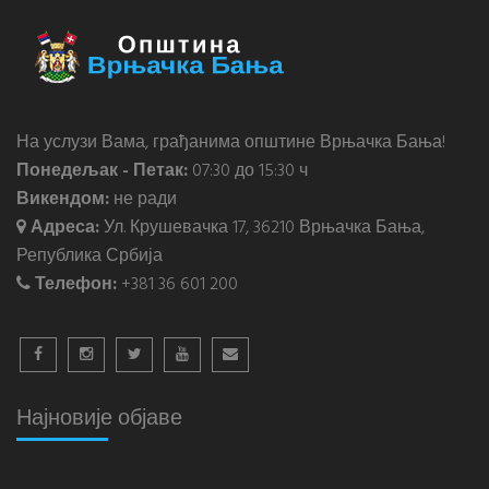
На услузи Вама, грађанима општине Врњачка Бања!
Понедељак - Петак:
07:30 до 15:30 ч
Викендом:
не ради
Адреса:
Ул. Крушевачка 17, 36210 Врњачка Бања,
Република Србија
Телефон:
+381 36 601 200
Најновије објаве