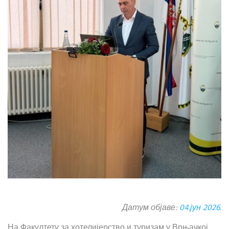
Датум објаве:
04.јун 2026.
На Факултету за хотелијерство и туризам у Врњачкој