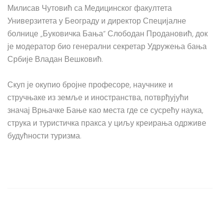
Милисав Чутовић са Медицинског факултета
Универзитета у Београду и директор Специјалне
болнице „Буковичка Бања“ Слободан Продановић, док
је модератор био генерални секретар Удружења бања
Србије Владан Вешковић.
Скуп је окупио бројне професоре, научнике и
стручњаке из земље и иностранства, потврђујући
значај Врњачке Бање као места где се сусрећу наука,
струка и туристичка пракса у циљу креирања одрживе
будућности туризма.