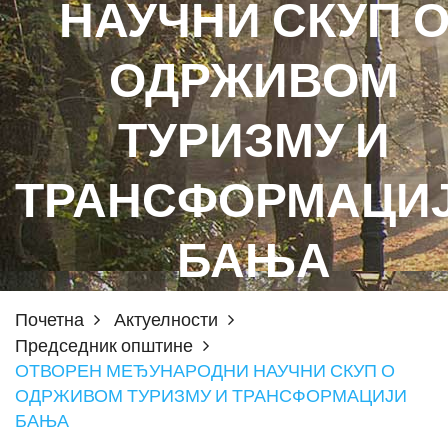
НАУЧНИ СКУП 
ОДРЖИВОМ
ТУРИЗМУ И
ТРАНСФОРМАЦИ
БАЊА
Почетна
Актуелности
Председник општине
ОТВОРЕН МЕЂУНАРОДНИ НАУЧНИ СКУП О
ОДРЖИВОМ ТУРИЗМУ И ТРАНСФОРМАЦИЈИ
БАЊА