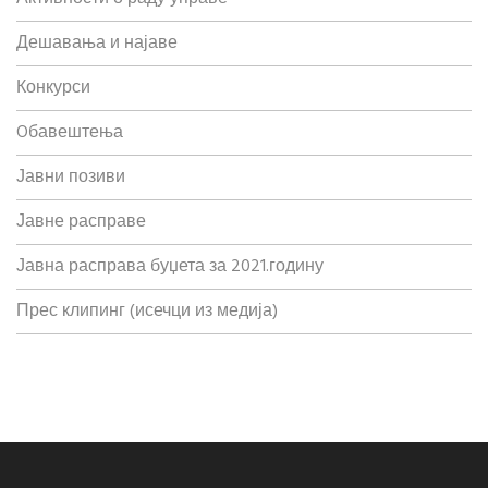
Дешавања и најаве
Конкурси
Oбавештења
Јавни позиви
Јавне расправе
Јавна расправа буџета за 2021.годину
Прес клипинг (исечци из медија)