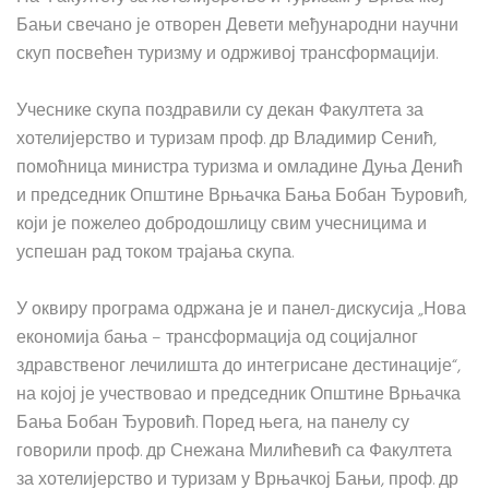
Бањи свечано је отворен Девети међународни научни
скуп посвећен туризму и одрживој трансформацији.
Учеснике скупа поздравили су декан Факултета за
хотелијерство и туризам проф. др Владимир Сенић,
помоћница министра туризма и омладине Дуња Денић
и председник Општине Врњачка Бања Бобан Ђуровић,
који је пожелео добродошлицу свим учесницима и
успешан рад током трајања скупа.
У оквиру програма одржана је и панел-дискусија „Нова
економија бања – трансформација од социјалног
здравственог лечилишта до интегрисане дестинације“,
на којој је учествовао и председник Општине Врњачка
Бања Бобан Ђуровић. Поред њега, на панелу су
говорили проф. др Снежана Милићевић са Факултета
за хотелијерство и туризам у Врњачкој Бањи, проф. др