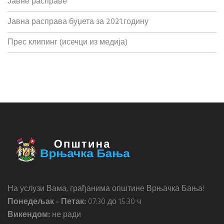
Јавне расправе
Јавна расправа буџета за 2021.годину
Прес клипинг (исечци из медија)
На услузи Вама, грађанима општине Врњачка Бања!
Понедељак - Петак:
07:30 до 15:30 ч
Викендом:
не ради