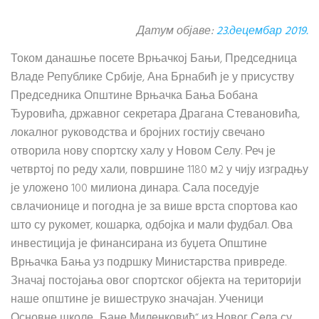
Датум објаве:
23.децембар 2019.
Током данашње посете Врњачкој Бањи, Председница
Владе Републике Србије, Ана Брнабић је у присуству
Председника Општине Врњачка Бања Бобана
Ђуровића, државног секретара Драгана Стевановића,
локалног руководства и бројних гостију свечано
отворила нову спортску халу у Новом Селу. Реч је
четвртој по реду хали, површине 1180 м2 у чију изградњу
је уложено 100 милиона динара. Сала поседује
свлачионице и погодна је за више врста спортова као
што су рукомет, кошарка, одбојка и мали фудбал. Ова
инвестиција је финансирана из буџета Општине
Врњачка Бања уз подршку Министарства привреде.
Значај постојања овог спортског објекта на територији
наше општине је вишеструко значајан. Ученици
Основне школе „Бане Миленковић“ из Новог Села су