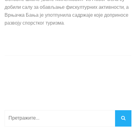
добили салу за обављање фискултурних активности, а
Врњачка Бања је употпунила садржаје које доприносе
развоју спорстког туризма.