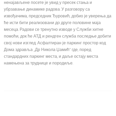
ненајављене посете је увид у пресек стања и
убрзавање динамике радова. У разговору са
извођачима, председник Ђуровић, добио је уверења да
ће исти бити реализовани до друге половине маја
месеца. Радови се тренутно изводе у Служби хитне
помоћи, док ће АТД и рендген служба последње добити
свој нови изглед. Асфалтиран је паркинг простор код
Дома здравља „Др Никола Џамић“ где, поред
стандардних паркинг места, и даље остају места
намењена за труднице и породиље.