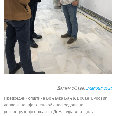
Датум објаве:
27.април 2021.
Председник општине Врњачка Бања, Бобан Ђуровић
данас је ненајављено обишао радове на
реконструкцији врњачког Дома здравља. Циљ