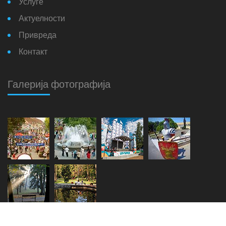
Услуге
Актуелности
Привреда
Контакт
Галерија фотографија