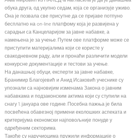
Ања Мировић из НАЛЕД-а нагласила је да је данашња
обука друга, од укупно седам, која се организује уживо.
Она је позвала све присутне да се пријаве потпуно
бесплатно на on-line платфому која је развијена у
сарадњи са Канцеларијом за јавне набавке, а
намењена је за учење. Путем ове платформе може се
приступити материјалима који се користе у
свакодневном раду, али и пронаћи различити модели
конкурсне документације и тестови за учење.
На данашњој обуци, експерти за јавне набавке,
Бранимир Благојевић и Анид Исаковић учеснике су
упознали са најновијим изменама Закона о јавним
набавкама и подзаконским актима који су ступили на
снагу 1. јануара ове године. Посебна пажња је била
посвећена обавезној примени еколошких аспеката и
критеријума економски најповољније понуде у
одређеним секторима.
Такође су наручиоцима пружили информације о