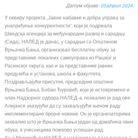
Датум објаве:
05.април 2024.
У оквиру пројекта „Јавне набавке и добра управа за
унапређење конкурентности“, који је подржала
Шведска агенција за међународни развој и сарадњу
(Сида), НАЛЕД је данас, у сарадњи са Општином
Врњачка Бања, организовао бесплатну обуку за
представнике локалних самоуправа из Рашког и
Расинског округа, као и за представнике јавних
предузећа и установа, школа и факултета.
Поздрављајући присутне, председник општине
Врњачка Бања, Бобан Ђуровић, који је истовремено и
члан Надзорног одбора НАЛЕД-а, похвалио је рад ове
Алијансе указујући да су захваљујући њеном раду
имплементиране бројне новине. Он је организаторима
захвалио што је Врњачка Бања један од домаћина ових
обука, а учесницима пожелео успешан рад.