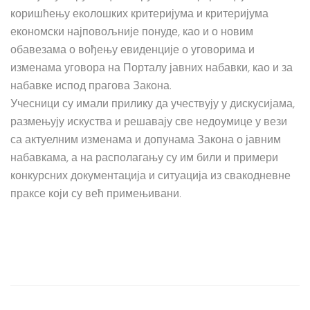
коришћењу еколошких критеријума и критеријума
економски најповољније понуде, као и о новим
обавезама о вођењу евиденције о уговорима и
изменама уговора на Порталу јавних набавки, као и за
набавке испод прагова Закона.
Учесници су имали прилику да учествују у дискусијама,
размењују искуства и решавају све недоумице у вези
са актуелним изменама и допунама Закона о јавним
набавкама, а на располагању су им били и примери
конкурсних документација и ситуација из свакодневне
праксе који су већ примењивани.