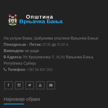
На услузи Вама, грађанима општине Врњачка Бања!
Понедељак - Петак:
07:30 до 15:30 ч
Викендом:
не ради
Адреса:
Ул. Крушевачка 17, 36210 Врњачка Бања,
Република Србија
Телефон:
+381 36 601 200
Најновије објаве