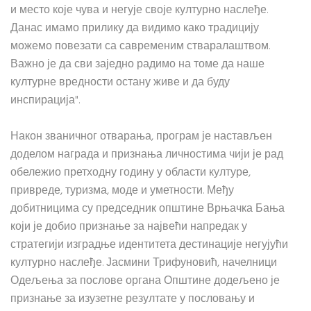
и место које чува и негује своје културно наслеђе.
Данас имамо прилику да видимо како традицију
можемо повезати са савременим стваралаштвом.
Важно је да сви заједно радимо на томе да наше
културне вредности остану живе и да буду
инспирација".
Након званичног отварања, програм је настављен
доделом награда и признања личностима чији је рад
обележио претходну годину у области културе,
привреде, туризма, моде и уметности. Међу
добитницима су председник општине Врњачка Бања
који је добио признање за највећи напредак у
стратегији изградње идентитета дестинације негујући
културно наслеђе. Јасмини Трифуновић, начелници
Одељења за послове органа Општине додељено је
признање за изузетне резултате у пословању и