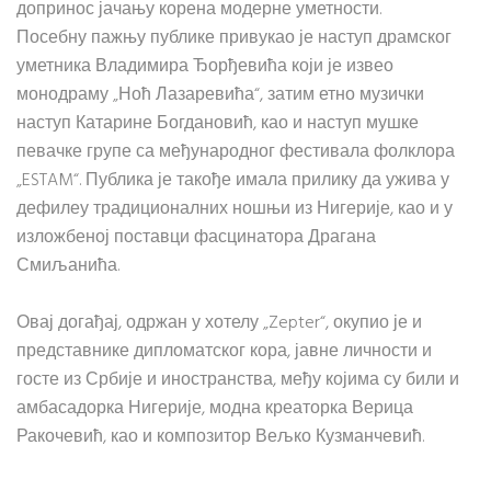
допринос јачању корена модерне уметности.
Посебну пажњу публике привукао је наступ драмског
уметника Владимира Ђорђевића који је извео
монодраму „Ноћ Лазаревића“, затим етно музички
наступ Катарине Богдановић, као и наступ мушке
певачке групе са међународног фестивала фолклора
„ESTAM“. Публика је такође имала прилику да ужива у
дефилеу традиционалних ношњи из Нигерије, као и у
изложбеној поставци фасцинатора Драгана
Смиљанића.
Овај догађај, одржан у хотелу „Zepter“, окупио је и
представнике дипломатског кора, јавне личности и
госте из Србије и иностранства, међу којима су били и
амбасадорка Нигерије, модна креаторка Верица
Ракочевић, као и композитор Вељко Кузманчевић.