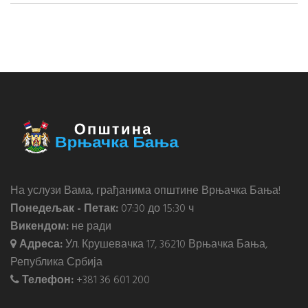
На услузи Вама, грађанима општине Врњачка Бања!
Понедељак - Петак:
07:30 до 15:30 ч
Викендом:
не ради
Адреса:
Ул. Крушевачка 17, 36210 Врњачка Бања,
Република Србија
Телефон:
+381 36 601 200