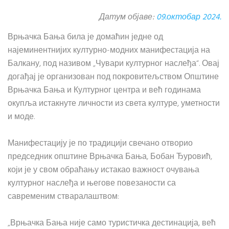
Датум објаве:
09.октобар 2024.
Врњачка Бања била је домаћин једне од
најеминентнијих културно-модних манифестација на
Балкану, под називом „Чувари културног наслеђа“. Овај
догађај је организован под покровитељством Општине
Врњачка Бања и Културног центра и већ годинама
окупља истакнуте личности из света културе, уметности
и моде.
Манифестацију је по традицији свечано отворио
председник општине Врњачка Бања, Бобан Ђуровић,
који је у свом обраћању истакао важност очувања
културног наслеђа и његове повезаности са
савременим стваралаштвом:
„Врњачка Бања није само туристичка дестинација, већ