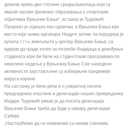
довели преко две стотине средњошколаца који су
имали часове физичког образовања у спортским
објектима Врњачке Бање“, истакао је Ђуровић.
Пројекат је оцењен као одличан, а Врњачка Бања као
место које њима одговара. Недуго затим, та породица је
купила 1,7 ha земљишта у центру Врњачке Бање, са
идејом да гради хотел за потребе Индијаца и довођење
студената који би били на студентским програмима по
неколико недеља у Врњачкој Бањи. Све наведене
активности заустављене су избијањем пандемије
вируса короне.
На састанку је било речи и о узвратној посети
председника општине и делегације наших привредника
Индији. Ђуровић рекао је да посета делегације
Врњачке Бање треба да буде у оквиру делегације
Србије.
„Настојаћемо да се повежемо са неким сличним,