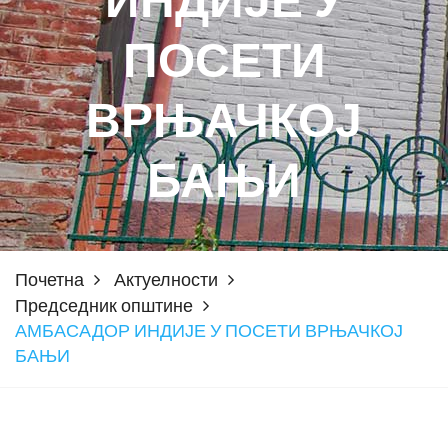
ИНДИЈЕ У
ПОСЕТИ
ВРЊАЧКОЈ
БАЊИ
Почетна
Актуелности
Председник општине
АМБАСАДОР ИНДИЈЕ У ПОСЕТИ ВРЊАЧКОЈ
БАЊИ