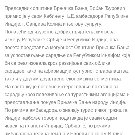
Председник општине Врњачка Бања, Бобан Ђуровић
примио је у свом Кабинету Њ.Е. амбасадора Републике
Индије, г. Санџива Колија и његову супругу.
Полазећи од изузетно добрих пријатељских веза
између Републике Србије и Републике Индије, ова
посета представља могућност Општине Врњачка Бања
за успостављање сарадње са Републиком Индијом која
би се реализовала кроз развијање свих облика
сарадње, како на афирмацији културног стваралаштва,
тако и у другим друштвено-економским сегментима.
На састанку је посебно интересовање показано за
сарадњу кроз повезивање са туристичким агенцијама и
представљање понуде Врњачке Бање народу Индије.
По речима амбасадора, о значају туристичког тржишта
Индије најбоље говори податак да је сваки седми
човек на планети Индијац. Србија је, по речима
амбасадора, једина земља у Европи са којом Индија