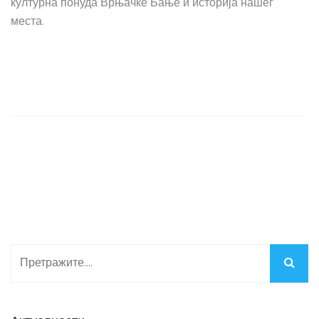
културна понуда Врњачке Бање и историја нашег
места.