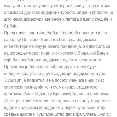
има успостављену визну либерализацију, што свакако
олакшава долазак индијских туриста. Једини проблем је
што нема директних авионских летова између Индије и
Србије.
Председник општине, Бобан Ђуровић подсетио је на
сарадњу Општине Врњачка Бања са индијским
инвеститорима коју је омела пандемија, а односила се
на изградњу првог индијског хотела у Врњачкој Бањи
који би посећивали индијски студенти и спортисти.
Пројектом је било предвиђено да у хотелу буде
индијски спа, јога и други садржаји индијске културе.
Ђуровић је подсетио и на посету ученика индијских
спортских гимназија који су, у оквиру студентског
програма, били 14 дана у Врњачкој Бањи на припрема.
„Пре три године имали смо одличан посао уговорен са
једном индијском породицом у чијем су власништву
средње школе и сувласништво дела факултета. Они су