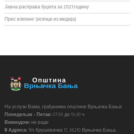
Јавна расправа буџета за 2021.годину
Прес клипинг (исечци из медија)
На услузи Вама, грађанима општине Врњачка Бања!
Понедељак - Петак:
07:30 до 15:30 ч
Викендом:
не ради
Адреса:
Ул. Крушевачка 17, 36210 Врњачка Бања,