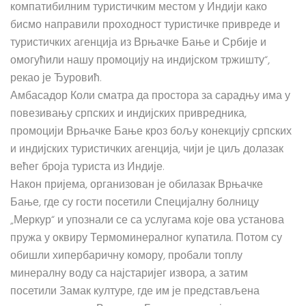
компатибилним туристичким местом у Индији како
бисмо направили проходност туристичке привреде и
туристичких агенција из Врњачке Бање и Србије и
омогућили нашу промоцију на индијском тржишту“,
рекао је Ђуровић.
Амбасадор Коли сматра да простора за сарадњу има у
повезивању српских и индијских привредника,
промоцији Врњачке Бање кроз бољу конекцију српских
и индијских туристичких агенција, чији је циљ долазак
већег броја туриста из Индије.
Након пријема, организован је обилазак Врњачке
Бање, где су гости посетили Специјалну болницу
„Меркур“ и упознали се са услугама које ова установа
пружа у оквиру Термоминералног купатила. Потом су
обишли хипербаричну комору, пробали топлу
минералну воду са најстаријег извора, а затим
посетили Замак културе, где им је представљена