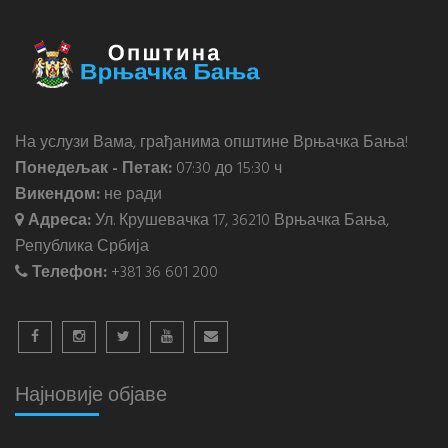
На услузи Вама, грађанима општине Врњачка Бања!
Понедељак - Петак:
07:30 до 15:30 ч
Викендом:
не ради
Адреса:
Ул. Крушевачка 17, 36210 Врњачка Бања,
Република Србија
Телефон:
+381 36 601 200
Најновије објаве