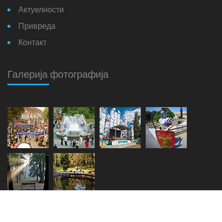
Актуелности
Привреда
Контакт
Галерија фотографија