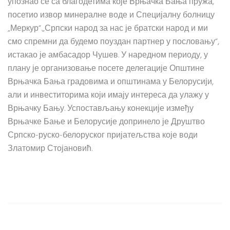
упознао се са благодетима које Врњачка Бања пружа,
посетио извор минералне воде и Специјалну болницу
„Меркур“.„Српски народ за нас је братски народ и ми
смо спремни да будемо поуздан партнер у пословању“,
истакао је амбасадор Чушев. У наредном периоду, у
плану је организовање посете делегације Општине
Врњачка Бања градовима и општинама у Белорусији,
али и инвеститорима који имају интереса да улажу у
Врњачку Бању. Успостављању конекције између
Врњачке Бање и Белорусије допринело је Друштво
Српско-руско-белоруског пријатељства које води
Златомир Стојановић.