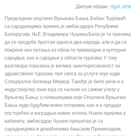
Датум објаве:
11.јул 2016.
Председник општине Врњачка Бања, Бобан Ђуровић
са сарадницима примио је амбасадора Републике
Белорусије, Њ.Е. Владимира Чушева.Била је то прилика
да се продубе братски односи два народа, али и да се
покрене низ питања из области привредне и културне
сарадње, као и сарадње у области туризма. У току
разговора показана је велика заинтересованост за
здравствени туризам, пре свега за услуге које нуди
Специјална болница Меркур. Такође је било речи и о
индустријској зони која се налази на самом улазу у
Врњачку Бању, о олакшицама које Општина Врњачка
Бања нуди будућим инвеститорима, као и о продаји
постојећих и изградњи нових хотела. Након пријема у
кабинету, амбасадор Чушев прошетао је са
сарадницима и домаћинима бањском Променадом,