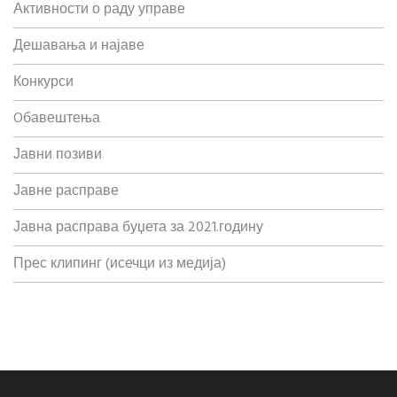
Активности о раду управе
Дешавања и најаве
Конкурси
Oбавештења
Јавни позиви
Јавне расправе
Јавна расправа буџета за 2021.годину
Прес клипинг (исечци из медија)