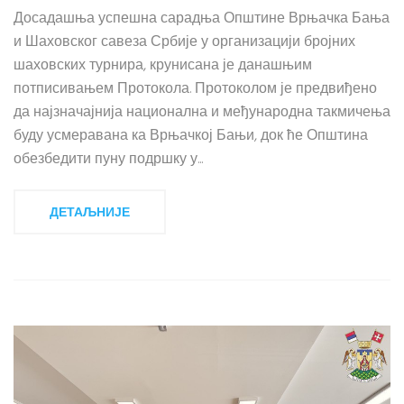
Досадашња успешна сарадња Општине Врњачка Бања
и Шаховског савеза Србије у организацији бројних
шаховских турнира, крунисана је данашњим
потписивањем Протокола. Протоколом је предвиђено
да најзначајнија национална и међународна такмичења
буду усмеравана ка Врњачкој Бањи, док ће Општина
обезбедити пуну подршку у...
ДЕТАЉНИЈЕ