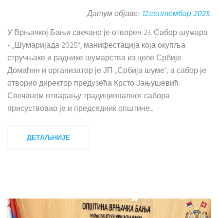
Датум објаве:
12.септембар 2025.
У Врњачкој Бањи свечано је отворен 23. Сабор шумара
- „Шумаријада 2025“, манифестација која окупља
стручњаке и раднике шумарства из целе Србије.
Домаћин и организатор је ЈП „Србија шуме“, а сабор је
отворио директор предузећа Крсто Јањушевић.
Свечаном отварању традиционалног сабора
присуствовао је и председник општине...
ДЕТАЉНИЈЕ