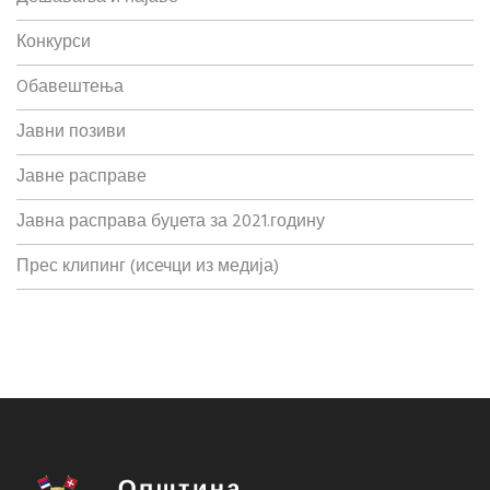
Конкурси
Oбавештења
Јавни позиви
Јавне расправе
Јавна расправа буџета за 2021.годину
Прес клипинг (исечци из медија)