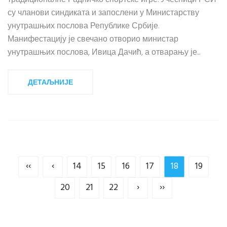
су чланови синдиката и запослени у Министарству
унутрашњих послова Републике Србије.
Манифестацију је свечано отворио министар
унутрашњих послова, Ивица Дачић, а отварању је...
ДЕТАЉНИЈЕ
‹‹
‹
14
15
16
17
18
19
20
21
22
›
››