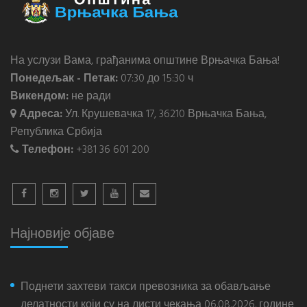
На услузи Вама, грађанима општине Врњачка Бања!
Понедељак - Петак:
07:30 до 15:30 ч
Викендом:
не ради
Адреса:
Ул. Крушевачка 17, 36210 Врњачка Бања,
Република Србија
Телефон:
+381 36 601 200
Најновије објаве
Поднети захтеви такси превозника за обављање
делатности који су на листи чекања 06.08.2026. године