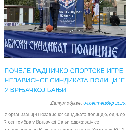
ПОЧЕЛЕ РАДНИЧКО СПОРТСКЕ ИГРЕ
НЕЗАВИСНОГ СИНДИКАТА ПОЛИЦИЈЕ
У ВРЊАЧКОЈ БАЊИ
Датум објаве:
04.септембар 2025.
У организацији Независног синдиката полиције, од 4. до
7. септембра у Врњачкој Бањи одржавају се
традиционалне Радничко спортске игре. Учесници РСИ