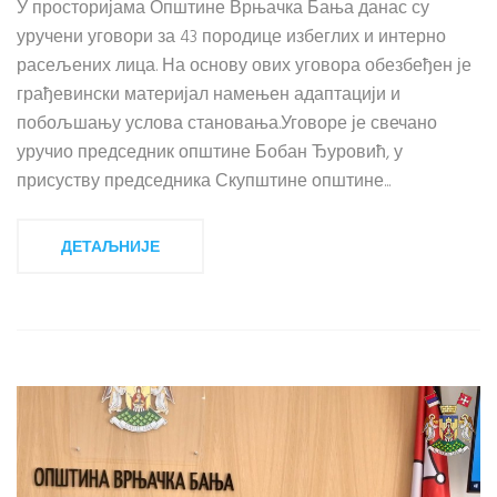
У просторијама Општине Врњачка Бања данас су
уручени уговори за 43 породице избеглих и интерно
расељених лица. На основу ових уговора обезбеђен је
грађевински материјал намењен адаптацији и
побољшању услова становања.Уговоре је свечано
уручио председник општине Бобан Ђуровић, у
присуству председника Скупштине општине...
ДЕТАЉНИЈЕ