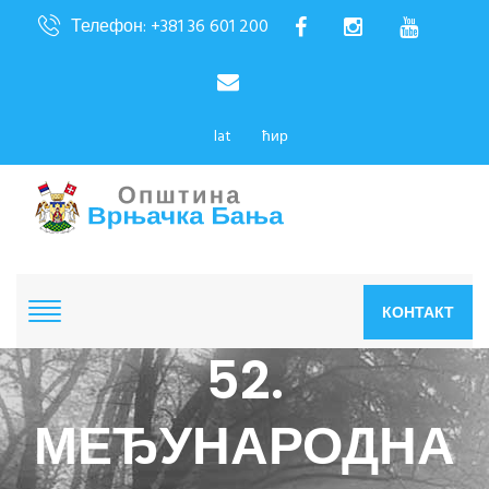
Телефон: +381 36 601 200
lat
ћир
КОНТАКТ
52.
МЕЂУНАРОДНА