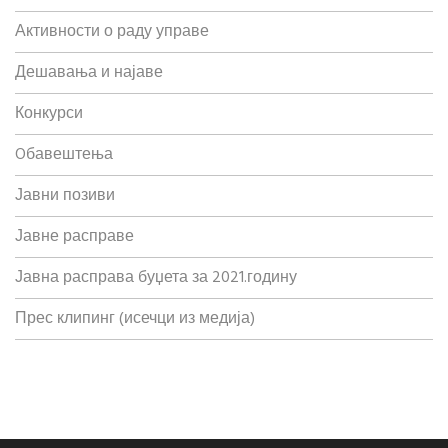
Активности о раду управе
Дешавања и најаве
Конкурси
Oбавештења
Јавни позиви
Јавне расправе
Јавна расправа буџета за 2021.годину
Прес клипинг (исечци из медија)