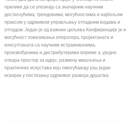
прилике да се упознају са значајним научним
достигнућима, трендовима, могућностима и најбољом
праксом у одрживом управљању отпадним водама и
отпадом. Један је од важних циљева Конференције је и
могућност повезивања оператера, пројектаната и
консултаната са научним истраживачима,
произвођачима и дистрибутерима опреме а, уједно
отвара простор за идејe, размену мишљења и
практичних искустава којa омогућавају још један
искорак у постизању одрживог развоја друштва.