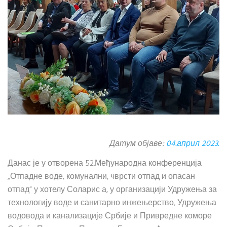
Датум објаве:
04.април 2023.
Данас је у отворена 52.Међународна конференција
„Отпадне воде, комунални, чврсти отпад и опасан
отпад“ у хотелу Соларис а, у организацији Удружења за
технологију воде и санитарно инжењерство, Удружења
водовода и канализације Србије и Привредне коморе