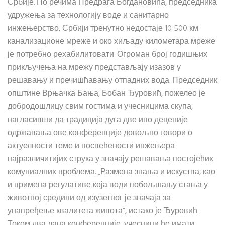
Србије. По речима Предрага Богдановића, председника
удружења за технологију воде и санитарно
инжењерство, Србији тренутно недостаје 10 500 км
канализационе мреже и око хиљаду километара мреже
је потребно рехабилитовати. Огроман број годишњих
прикључења на мрежу представљају изазов у
решавању и пречишћавању отпадних вода. Председник
општине Врњачка Бања, Бобан Ђуровић, пожелео је
добродошлицу свим гостима и учесницима скупа,
нагласивши да традиција дуга две ипо деценије
одржавања ове конференције довољно говори о
актуелности теме и посвећености инжењера
најразличитијих струка у значају решавања постојећих
комуниалних проблема. „Размена знања и искуства, као
и примена регулативе која води побољшању стања у
животној средини од изузетног је значаја за
унапређење квалитета живота“, истако је Ђуровић.
Током два дана конференције, учесници ће имати