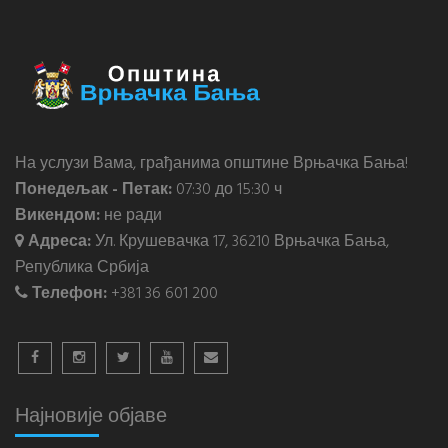
На услузи Вама, грађанима општине Врњачка Бања!
Понедељак - Петак:
07:30 до 15:30 ч
Викендом:
не ради
Адреса:
Ул. Крушевачка 17, 36210 Врњачка Бања,
Република Србија
Телефон:
+381 36 601 200
Најновије објаве