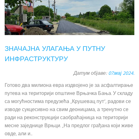
ЗНАЧАЈНА УЛАГАЊА У ПУТНУ
ИНФРАСТРУКТУРУ
Датум објаве:
07.мај 2024.
Готово два милиона евра издвојено је за асфалтирање
путева на територији општине Врњачка Бања. У складу
са могућностима предузећа „Крушевац пут“, радови се
изводе сукцесивно на свим деоницама, а тренутно се
ради на реконструкцији саобраћајница на територији
месне заједнице Врњци. „На предлог грађана који живе
овде, али и...