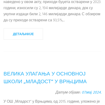
наведено у овом акту, приходи буџета остварени у 2023.
години, износили су 2, 194 милијарде динара, док су
укупни издаци били 2, 146 милијарди динара. С обзиром
да су приходи остварени са 93,5%,...
ДЕТАЉНИЈЕ
ВЕЛИКА УЛАГАЊА У ОСНОВНОЈ
ШКОЛИ „МЛАДОСТ“ У ВРЊЦИМА
Датум објаве:
07.мај 2024.
У ОШ „Младост“ у Врњцима, од 2015. године, уложено је