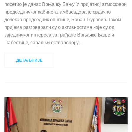
посетио је данас Врњачку Бању. У пријатној атмосфери
председничког кабинета, амбасадора је срдачно
дочекао председник општине, Бобан Ђуровић. Током
пријема разговарали су о активностима које су од
заједничког интереса за грађане Врњачке Бање и
Палестине, сарадњи оствареној у...
ДЕТАЉНИЈЕ