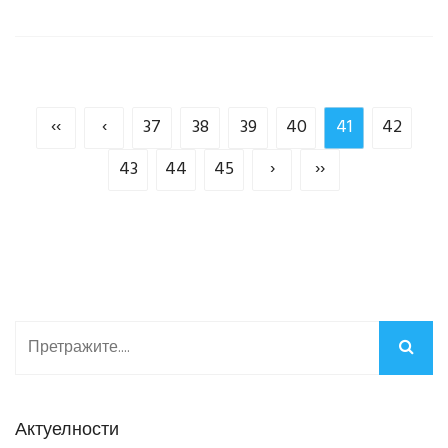
‹‹
‹
37
38
39
40
41
42
43
44
45
›
››
Актуелности