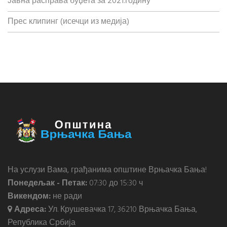
Јавна расправа буџета за 2021.годину
Прес клипинг (исечци из медија)
На услузи Вама, грађанима општине Врњачка Бања!
Понедељак - Петак:
07:30 до 15:30 ч
Викендом:
не ради
Адреса:
Ул. Крушевачка 17, 36210 Врњачка Бања,
Република Србија