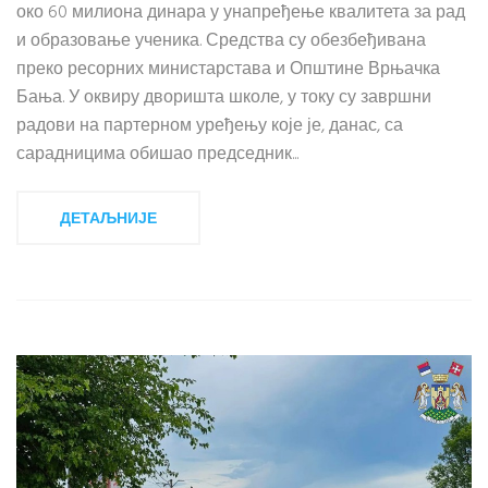
око 60 милиона динара у унапређење квалитета за рад
и образовање ученика. Средства су обезбеђивана
преко ресорних министарстава и Општине Врњачка
Бања. У оквиру дворишта школе, у току су завршни
радови на партерном уређењу које је, данас, са
сарадницима обишао председник...
ДЕТАЉНИЈЕ