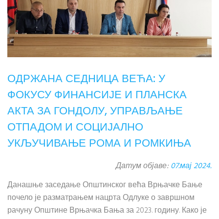
ОДРЖАНА СЕДНИЦА ВЕЋА: У
ФОКУСУ ФИНАНСИЈЕ И ПЛАНСКА
АКТА ЗА ГОНДОЛУ, УПРАВЉАЊЕ
ОТПАДОМ И СОЦИЈАЛНО
УКЉУЧИВАЊЕ РОМА И РОМКИЊА
Датум објаве:
07.мај 2024.
Данашње заседање Општинског већа Врњачке Бање
почело је разматрањем нацрта Одлуке о завршном
рачуну Општине Врњачка Бања за 2023. годину. Како је