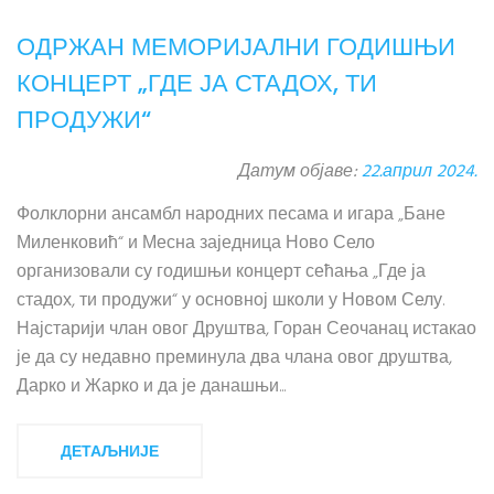
ОДРЖАН МЕМОРИЈАЛНИ ГОДИШЊИ
КОНЦЕРТ „ГДЕ ЈА СТАДОХ, ТИ
ПРОДУЖИ“
Датум објаве:
22.април 2024.
Фолклорни ансамбл народних песама и игара „Бане
Миленковић“ и Месна заједница Ново Село
организовали су годишњи концерт сећања „Где ја
стадох, ти продужи“ у основној школи у Новом Селу.
Најстарији члан овог Друштва, Горан Сеочанац истакао
је да су недавно преминула два члана овог друштва,
Дарко и Жарко и да је данашњи...
ДЕТАЉНИЈЕ