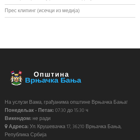
Прес клипинг (исечци из медија)
На услузи Вама, грађанима општине Врњачка Бања!
Понедељак - Петак:
07:30 до 15:30 ч
Викендом:
не ради
Адреса:
Ул. Крушевачка 17, 36210 Врњачка Бања,
Република Србија