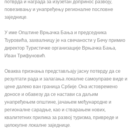
потврда и награда за изузетан допринос развоју,
повезивању и унапређењу регионалне пословне
заједнице.
У име Општине Врњачка Бања и председника
Ђуровића, захвалницу је на свечаности у Бечу примио
директор Туристичке организације Врњачка Бања,
Иван Трифуновић.
Оваква признања представљају јасну потврду да се
резултати рада и залагања локалне самоуправе виде и
цене далеко ван граница Србије. Она истовремено
доносе и обавезу да се настави са даљим
унапређењем општине, јачањем међународне и
регионалне сарадње, као и стварањем нових,
квалитетних прилика за развој туризма, привреде и
целокупне локалне заједнице.