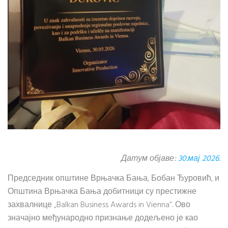
Датум објаве:
30.мај 2026.
Председник општине Врњачка Бања, Бобан Ђуровић, и
Општина Врњачка Бања добитници су престижне
захвалнице „Balkan Business Awards in Vienna“. Ово
значајно међународно признање додељено је као