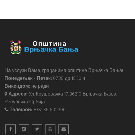
На услузи Вама, грађанима општине Врњачка Бања!
Понедељак - Петак:
07:30 до 15:30 ч
Викендом:
не ради
Адреса:
Ул. Крушевачка 17, 36210 Врњачка Бања,
Република Србија
Телефон:
+381 36 601 200