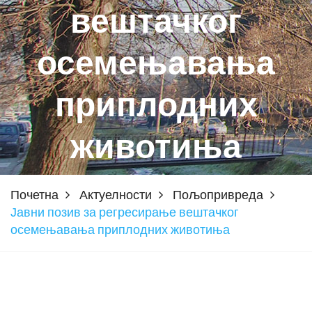
вештачког
осемењавања
приплодних
животиња
Почетна
Актуелности
Пољопривреда
Јавни позив за регресирање вештачког
осемењавања приплодних животиња