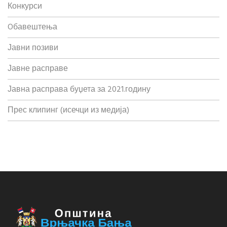
Конкурси
Oбавештења
Јавни позиви
Јавне расправе
Јавна расправа буџета за 2021.годину
Прес клипинг (исечци из медија)