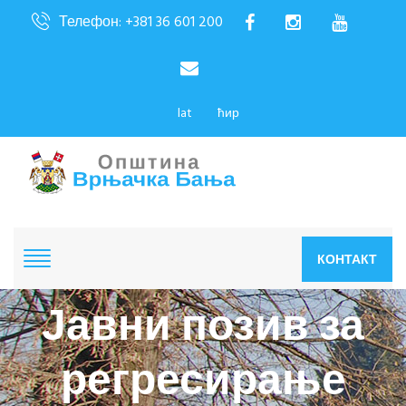
Телефон: +381 36 601 200
lat
ћир
КОНТАКТ
Јавни позив за
регресирање