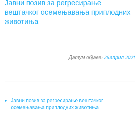
Јавни позив за регресирање
вештачког осемењавања приплодних
животиња
Датум објаве:
26.април 2021.
Јавни позив за регресирање вештачког
осемењавања приплодних животиња