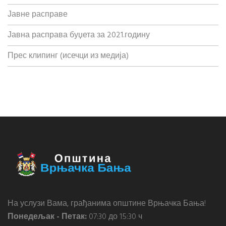
Јавне расправе
Јавна расправа буџета за 2021.годину
Прес клипинг (исечци из медија)
На услузи Вама, грађанима општине Врњачка Бања!
Понедељак - Петак:
07:30 до 15:30 ч