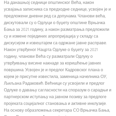
На данашњој седници општинског Већа, након
усвајања записника са предходне седнице, усвојен је и
предложени дневни ред са допунама. Чланови већа,
дискутовали су о Одлуци о буџету општине Врњачка
Бања за 2021. годину, а након разматрања предложили
су и измене појединих апропријација у складу са
дискусијом и извештајем са одржане јавне расправе.
Након утврђеног Нацрта Одлуке о буџету за 2021
годину, чланови Већа су разматрали Одлуку о
утврђивању висине накнаде за коришћење јавних
површина. Усвојен је и предлог Кадровског плана о
којем је присутне известила, заменица начелника ОУ,
Љиљана Радаковић. Већници су усвојили и предлог
Одлуке о давању сагласности на споразум о сарадњи и
партнерском иступању на јавном позиву за предлоге
пројеката социјалног становања и активне инклузије.
На основу образложења секретара СО Врњачка Бања,