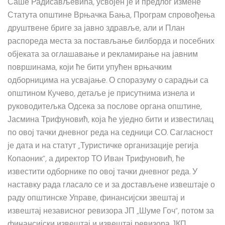
Саше Радисављевића, усвојен је и предлог измене
Статута општине Врњачка Бања, Програм спровођења
друштвене бриге за јавно здравље, али и План
распореда места за постављање билборда и посебних
објеката за оглашавање и рекламирање на јавним
површинама, који ће бити упућен врњачким
одборницима на усвајање. О споразуму о сарадњи са
општином Кучево, детаље је присутнима изнела и
руководитељка Одсека за послове органа општине,
Јасмина Трифуновић, која ће уједно бити и известилац
по овој тачки дневног реда на седници СО. Сагласност
је дата и на статут „Туристичке организације регија
Копаоник“, а директор ТО Иван Трифуновић, ће
известити одборнике по овој тачки дневног реда. У
наставку рада гласало се и за достављене извештаје о
раду општинске Управе, финансијски звештај и
извештај независног ревизора ЈП „Шуме Гоч“, потом за
финансијски извештај и извештај ревизора ЈКП