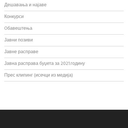
Дешавања и најаве
Конкурси
Oбавештења
Јавни позиви
Јавне расправе
Јавна расправа буџета за 2021.годину
Прес клипинг (исечци из медија)