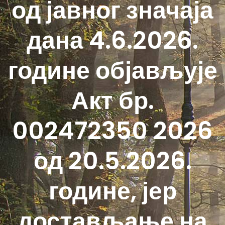
од јавног значаја
дана 4.6.2026.
године објављује
Акт бр.
002472350 2026
од 20.5.2026.
године, јер
достављање на