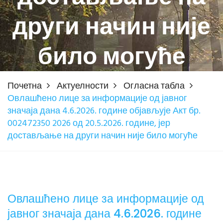
други начин није
било могуће
Почетна
Актуелности
Огласна табла
Овлашћено лице за информације од јавног
значаја дана 4.6.2026. године објављује Акт бр.
002472350 2026 од 20.5.2026. године, јер
достављање на други начин није било могуће
Овлашћено лице за информације од
јавног значаја дана 4.6.2026. године