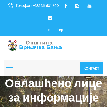
Телефон: +381 36 601 200
lat
ћир
КОНТАКТ
Овлашћено лице
за информације