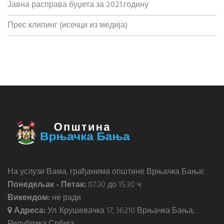
Јавна расправа буџета за 2021.годину
Прес клипинг (исечци из медија)
На услузи Вама, грађанима општине Врњачка Бања!
Понедељак - Петак:
07:30 до 15:30 ч
Викендом:
не ради
Адреса:
Ул. Крушевачка 17, 36210 Врњачка Бања,