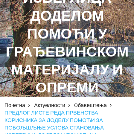
ДОДЕЛОМ
ПОМОЋИ У
ГРАЂЕВИНСКОМ
МАТЕРИЈАЛУ И
ОПРЕМИ
Почетна
Актуелности
Oбавештења
ПРЕДЛОГ ЛИСТЕ РЕДА ПРВЕНСТВА
КОРИСНИКА ЗА ДОДЕЛУ ПОМОЋИ ЗА
ПОБОЉШЉЊЕ УСЛОВА СТАНОВАЊА