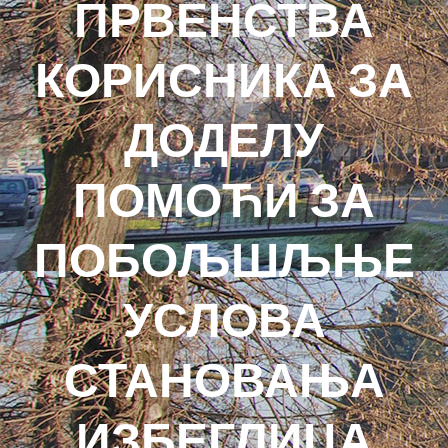
ПРВЕНСТВА
КОРИСНИКА ЗА
ДОДЕЛУ
ПОМОЋИ ЗА
ПОБОЉШЉЊЕ
УСЛОВА
СТАНОВАЊА
ИЗБЕГЛИЦА