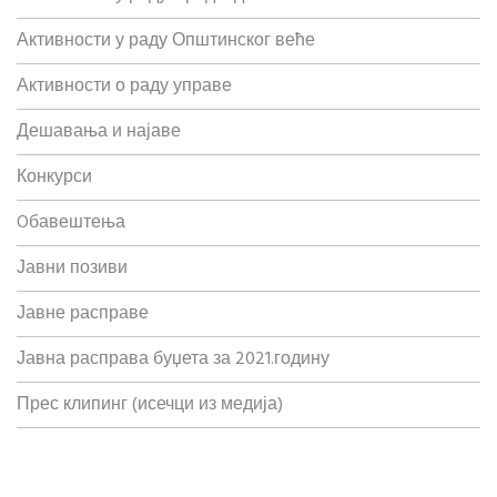
Активности у раду Општинског веће
Активности о раду управе
Дешавања и најаве
Конкурси
Oбавештења
Јавни позиви
Јавне расправе
Јавна расправа буџета за 2021.годину
Прес клипинг (исечци из медија)