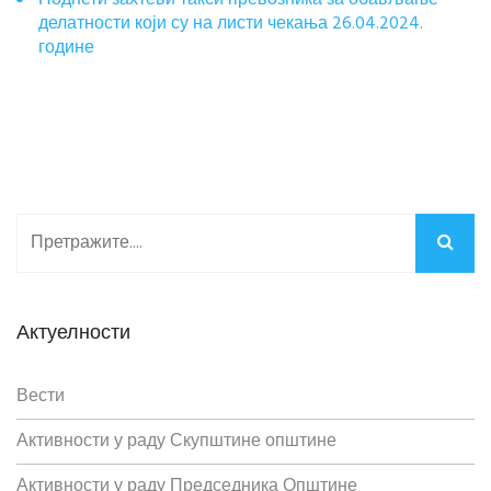
Поднети захтеви такси превозника за обављање
делатности који су на листи чекања 26.04.2024.
године
Актуелности
Вести
Активности у раду Скупштине општине
Активности у раду Председника Општине