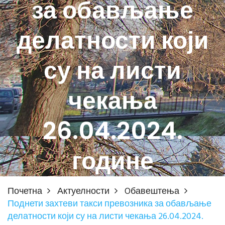
за обављање
делатности који
су на листи
чекања
26.04.2024.
године
Почетна
Актуелности
Oбавештења
Поднети захтеви такси превозника за обављање
делатности који су на листи чекања 26.04.2024.