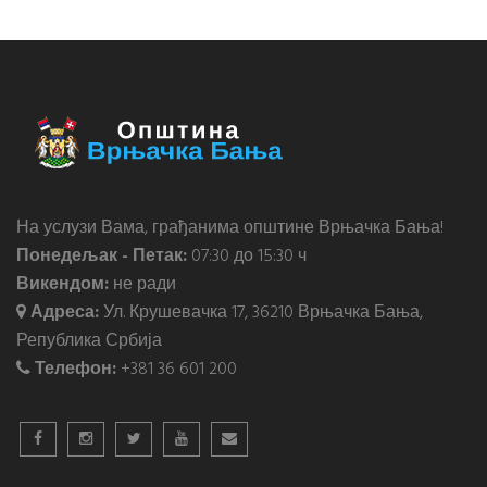
На услузи Вама, грађанима општине Врњачка Бања!
Понедељак - Петак:
07:30 до 15:30 ч
Викендом:
не ради
Адреса:
Ул. Крушевачка 17, 36210 Врњачка Бања,
Република Србија
Телефон:
+381 36 601 200