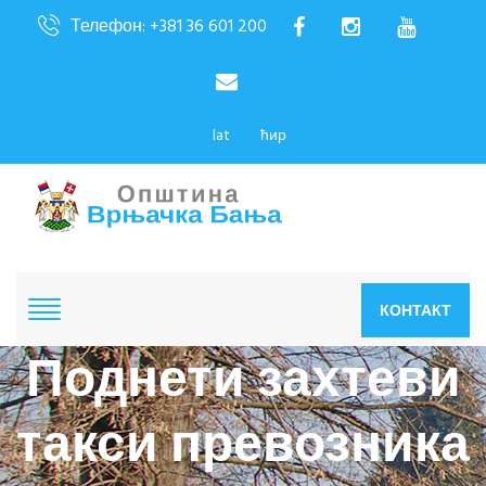
Телефон: +381 36 601 200
lat
ћир
КОНТАКТ
Поднети захтеви
такси превозника