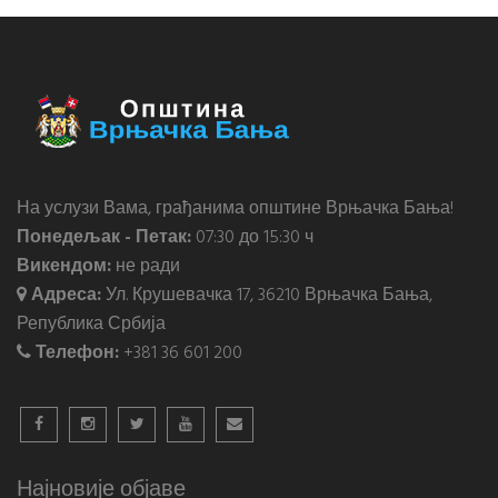
На услузи Вама, грађанима општине Врњачка Бања!
Понедељак - Петак:
07:30 до 15:30 ч
Викендом:
не ради
Адреса:
Ул. Крушевачка 17, 36210 Врњачка Бања,
Република Србија
Телефон:
+381 36 601 200
Најновије објаве