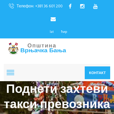
Телефон: +381 36 601 200
lat
ћир
КОНТАКТ
Поднети захтеви
такси превозника