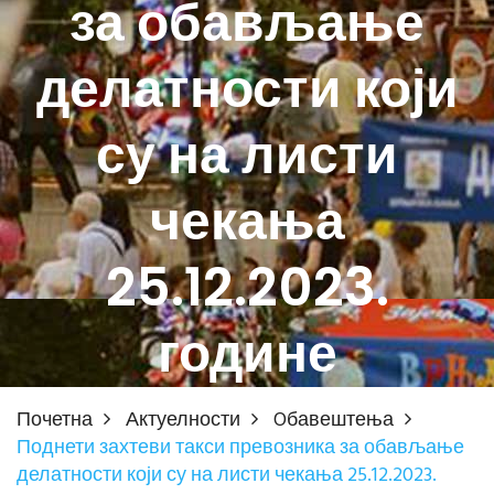
за обављање
делатности који
су на листи
чекања
25.12.2023.
године
Почетна
Актуелности
Oбавештења
Поднети захтеви такси превозника за обављање
делатности који су на листи чекања 25.12.2023.