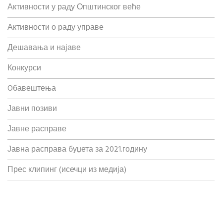
Активности у раду Општинског веће
Активности о раду управе
Дешавања и најаве
Конкурси
Oбавештења
Јавни позиви
Јавне расправе
Јавна расправа буџета за 2021.годину
Прес клипинг (исечци из медија)