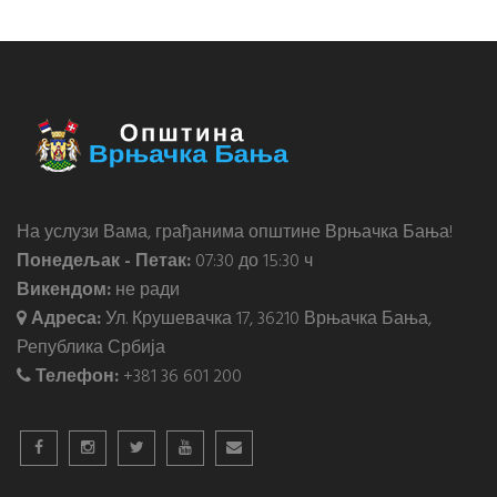
На услузи Вама, грађанима општине Врњачка Бања!
Понедељак - Петак:
07:30 до 15:30 ч
Викендом:
не ради
Адреса:
Ул. Крушевачка 17, 36210 Врњачка Бања,
Република Србија
Телефон:
+381 36 601 200