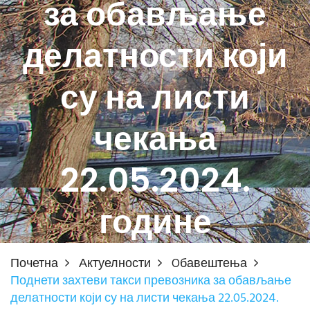
за обављање
делатности који
су на листи
чекања
22.05.2024.
године
Почетна
Актуелности
Oбавештења
Поднети захтеви такси превозника за обављање
делатности који су на листи чекања 22.05.2024.