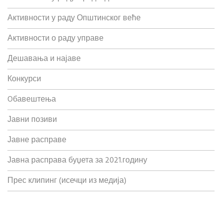
Активности у раду Општинског веће
Активности о раду управе
Дешавања и најаве
Конкурси
Oбавештења
Јавни позиви
Јавне расправе
Јавна расправа буџета за 2021.годину
Прес клипинг (исечци из медија)