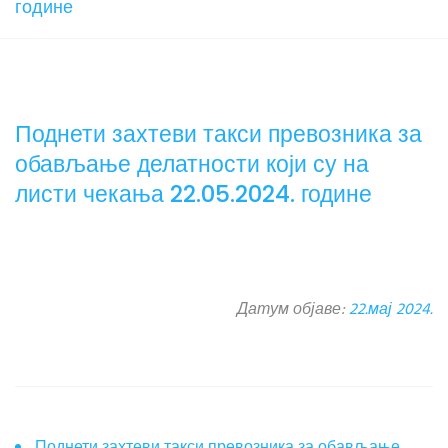
године
Поднети захтеви такси превозника за
обављање делатности који су на
листи чекања 22.05.2024. године
Датум објаве:
22.мај 2024.