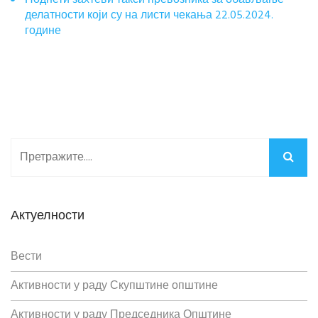
Поднети захтеви такси превозника за обављање
делатности који су на листи чекања 22.05.2024.
године
Актуелности
Вести
Активности у раду Скупштине општине
Активности у раду Председника Општине