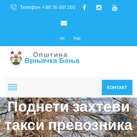
Телефон: +381 36 601 200
lat
ћир
КОНТАКТ
Поднети захтеви
такси превозника