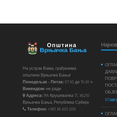
Најнов
ОГЛА
На услузи Вама, грађанима
ДАВА
општине Врњачка Бања!
ПОВР
Понедељак - Петак:
07:30 до 15:30 ч
ПОС
Викендом:
не ради
ОБЈЕ
Адреса:
Ул. Крушевачка 17, 36210
07.авг
Врњачка Бања, Република Србија
Телефон:
+381 36 601 200
ОГЛА