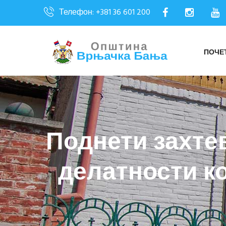
Телефон: +381 36 601 200
ПОЧЕ
Поднети захте
делатности ко