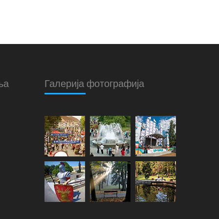
ња
Галерија фотографија