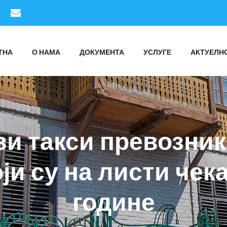
ТНА
О НАМА
ДОКУМЕНТА
УСЛУГЕ
АКТУЕЛН
ви такси превозни
ји су на листи чека
године