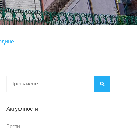
године
Актуелности
Вести