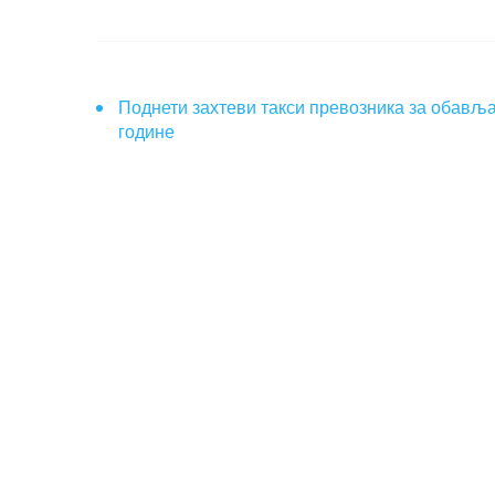
Поднети захтеви такси превозника за обављањ
године