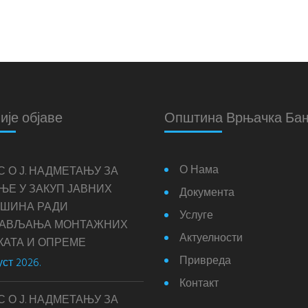
ије објаве
Општина Врњачка Ба
О Нама
С О Ј. НАДМЕТАЊУ ЗА
ЊЕ У ЗАКУП ЈАВНИХ
Документа
ШИНА РАДИ
Услуге
ТАВЉАЊА МОНТАЖНИХ
Актуелности
КАТА И ОПРЕМЕ
Привреда
уст 2026.
Контакт
С О Ј. НАДМЕТАЊУ ЗА