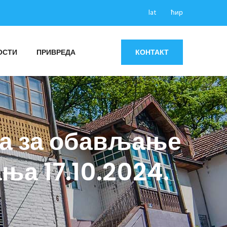
lat
ћир
ОСТИ
ПРИВРЕДА
КОНТАКТ
ка за обављање
ња 17.10.2024.