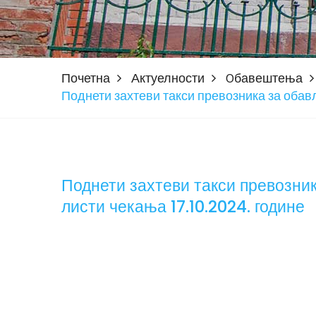
Почетна
Актуелности
Oбавештења
Поднети захтеви такси превозника за обављ
Поднети захтеви такси превозник
листи чекања 17.10.2024. године